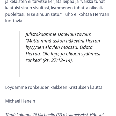
jälkeläisten ei tarvitse kerjätä leipää ja ”vaikka tuhat
kaatuisi sinun sivultasi, kymmenen tuhatta oikealta
puoleltasi, ei se sinuun satu.” Tuho ei kohtaa Herraan
luottavia.
Julistakaamme Daavidin tavoin:
”Mutta minä uskon näkeväni Herran
hyvyyden elävien maassa. Odota
Herraa. Ole luja, ja olkoon sydämesi
rohkea” (Ps. 27:13–14).
Löydämme rohkeuden kaikkeen Kristuksen kautta.
Michael Henein
Tämä kolumni jäi Michaelin (63 v.) viimeiseksi. Hän sai