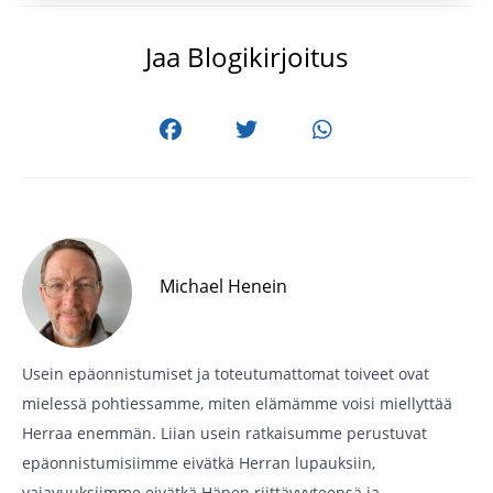
Jaa Blogikirjoitus
Michael Henein
Usein epäonnistumiset ja toteutumattomat toiveet ovat
mielessä pohtiessamme, miten elämämme voisi miellyttää
Herraa enemmän. Liian usein ratkaisumme perustuvat
epäonnistumisiimme eivätkä Herran lupauksiin,
vajavuuksiimme eivätkä Hänen riittävyyteensä ja