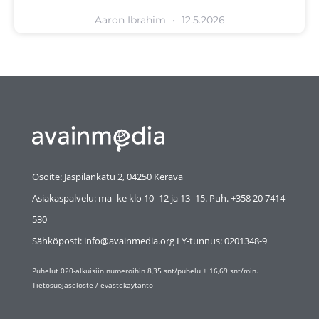
Aaron Ibrahim
12.5.2026
Osoite: Jäspilänkatu 2, 04250 Kerava
Asiakaspalvelu: ma–ke klo 10–12 ja 13–15. Puh. +358 20 7414
530
Sähköposti: info@avainmedia.org I Y-tunnus:
0201348-9
Puhelut 020-alkuisiin numeroihin 8,35 snt/puhelu + 16,69 snt/min.
Tietosuojaseloste
/
evästekäytäntö