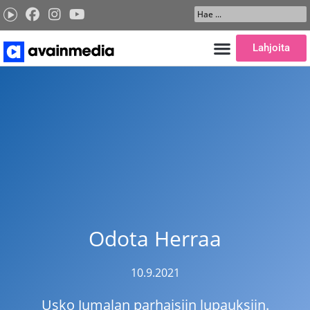
Siirry
Search
sisältöön
...
Lahjoita
Odota Herraa
10.9.2021
Usko Jumalan parhaisiin lupauksiin.