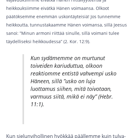
heikkouksiimme eivätkä Hänen voimaansa. Olkoot
päätöksemme enemmän uskontäyteisiä! Jos tunnemme
heikkoutta, tunnustakaamme Hänen voimansa, sillä Jeesus
sanoi: ”Minun armoni riittää sinulle, sillä voimani tulee
täydelliseksi heikkoudessa” (2. Kor. 12:9).
Kun sydämemme on murtunut
toiveiden kariuduttua, olkoon
reaktiomme entistä vahvempi usko
Häneen, sillä ”usko on luja
luottamus siihen, mitä toivotaan,
varmuus siitä, mikä ei näy” (Hebr.
11:1).
Kun sielunvihollinen hyökkää päällemme kuin tulva-