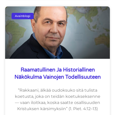
Avainblogi
Raamatullinen Ja Historiallinen
Näkökulma Vainojen Todellisuuteen
”Rakkaani, älkää oudoksuko sitä tulista
koetusta, joka on teidän koetukseksenne
— vaan iloitkaa, koska saatte osallisuuden
Kristuksen kärsimyksiin” (1. Piet. 4:12–13)