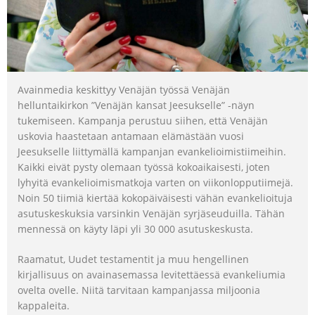
Avainmedia keskittyy Venäjän työssä Venäjän
helluntaikirkon ”Venäjän kansat Jeesukselle” -näyn
tukemiseen. Kampanja perustuu siihen, että Venäjän
uskovia haastetaan antamaan elämästään vuosi
Jeesukselle liittymällä kampanjan evankelioimistiimeihin.
Kaikki eivät pysty olemaan työssä kokoaikaisesti, joten
lyhyitä evankelioimismatkoja varten on viikonlopputiimejä.
Noin 50 tiimiä kiertää kokopäiväisesti vähän evankelioituja
asutuskeskuksia varsinkin Venäjän syrjäseuduilla. Tähän
mennessä on käyty läpi yli 30 000 asutuskeskusta.
Raamatut, Uudet testamentit ja muu hengellinen
kirjallisuus on avainasemassa levitettäessä evankeliumia
ovelta ovelle. Niitä tarvitaan kampanjassa miljoonia
kappaleita.