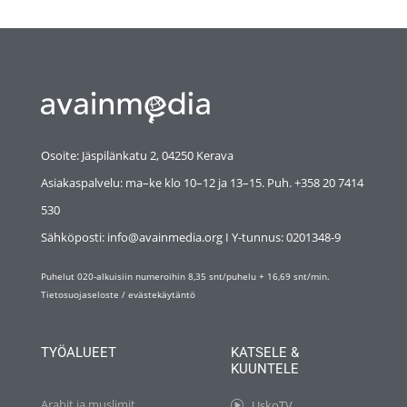
Osoite: Jäspilänkatu 2, 04250 Kerava
Asiakaspalvelu: ma–ke klo 10–12 ja 13–15. Puh. +358 20 7414
530
Sähköposti: info@avainmedia.org I Y-tunnus:
0201348-9
Puhelut 020-alkuisiin numeroihin 8,35 snt/puhelu + 16,69 snt/min.
Tietosuojaseloste
/
evästekäytäntö
TYÖALUEET
KATSELE &
KUUNTELE
Arabit ja muslimit
UskoTV