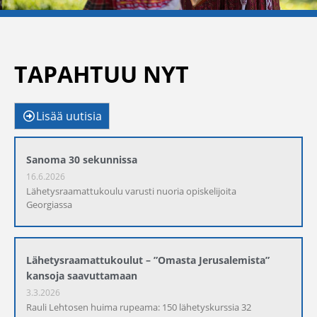
TAPAHTUU NYT
Lisää uutisia
Sanoma 30 sekunnissa
16.6.2026
Lähetysraamattukoulu varusti nuoria opiskelijoita
Georgiassa
Lähetysraamattukoulut – ”Omasta Jerusalemista”
kansoja saavuttamaan
3.3.2026
Rauli Lehtosen huima rupeama: 150 lähetyskurssia 32