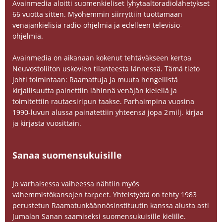
Avainmedia aloitti suomenkieliset lyhytaaltoradiolähetykset
66 vuotta sitten. Myöhemmin siirryttiin tuottamaan
venäjänkielisiä radio-ohjelmia ja edelleen televisio-
ohjelmia.
Avainmedia on aikanaan kokenut tehtäväkseen kertoa
Neuvostoliiton uskovien tilanteesta lännessä. Tämä tieto
johti toimintaan: Raamattuja ja muuta hengellistä
kirjallisuutta painettiin lähinnä venäjän kielellä ja
toimitettiin rautaesiripun taakse. Parhaimpina vuosina
1990-luvun alussa painatettiin yhteensä jopa 2 milj. kirjaa
ja kirjasta vuosittain.
Sanaa suomensukuisille
Jo varhaisessa vaiheessa nähtiin myös
vähemmistökansojen tarpeet. Yhteistyötä on tehty 1983
perustetun Raamatunkäännösinstituutin kanssa alusta asti
Jumalan Sanan saamiseksi suomensukuisille kielille.