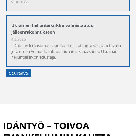
vuodessa
Ukrainan helluntaikirkko valmistautuu
jälleenrakennukseen
4.2.2026
– Sota on kirkastanut seurakuntien kutsun ja vastuun tavalla,
jota ei olisi voinut tapahtua rauhan aikana, sanoo Ukrainan
helluntaikirkon edustaja.
Seuraava
IDÄNTYÖ – TOIVOA