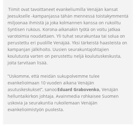
Tiimit ovat tavoittaneet evankeliumilla Venäjän kansat
Jeesukselle -kampanjassa tähän mennessä toistakymmentä
miljoonaa ihmistä ja joka kolmannen kanssa on rukoiltu
Syntisen rukous. Korona-aikanakin työtä on voitu jatkaa
varotoimia noudattaen. Yli tuhat seurakuntaa tai solua on
perustettu eri puolille Venäjää. Yksi tärkeistä haasteista on
kampanjan jälkihoito. Uusien seurakuntajohtajien
koulutusta varten on perustettu neljä koulutuskeskusta,
joita tarvitaan lisää.
”Uskomme, että meidän sukupolvemme tulee
evankelioimaan 10 vuoden aikana Venäjän
Eduard Grabovenko,
asutuskeskukset”, sanoo
Venäjän
helluntaikirkon johtaja. Avainmedia rohkaisee Suomen
uskovia ja seurakuntia rukoilemaan Venäjän
evankelioimistyön puolesta.