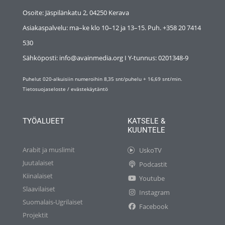
Osoite: Jäspilänkatu 2, 04250 Kerava
Asiakaspalvelu: ma–ke klo 10–12 ja 13–15. Puh. +358 20 7414
530
Sähköposti: info@avainmedia.org I Y-tunnus:
0201348-9
Puhelut 020-alkuisiin numeroihin 8,35 snt/puhelu + 16,69 snt/min.
Tietosuojaseloste
/
evästekäytäntö
TYÖALUEET
KATSELE &
KUUNTELE
Arabit ja muslimit
UskoTV
Juutalaiset
Podcastit
Kiinalaiset
Youtube
Slaavilaiset
Instagram
Suomalais-Ugrilaiset
Facebook
Projektit