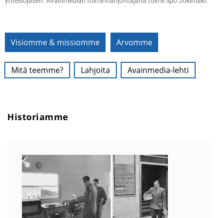
yhteisöjäsen. Avainmedian toiminnanjohtajana toimii Ilpo Jokimäki.
Visiomme & missiomme
Arvomme
Mitä teemme?
Lahjoita
Avainmedia-lehti
Historiamme