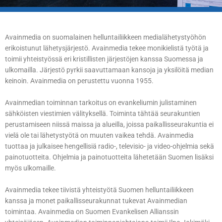
Avainmedia on suomalainen helluntailiikkeen medialähetystyöhön
erikoistunut lähetysjärjestö. Avainmedia tekee monikielistä työtä ja
toimii yhteistyössä eri kristillisten järjestöjen kanssa Suomessa ja
ulkomailla. Järjestö pyrkii saavuttamaan kansoja ja yksilöitä median
keinoin. Avainmedia on perustettu vuonna 1955.
Avainmedian toiminnan tarkoitus on evankeliumin julistaminen
sähköisten viestimien välityksellä. Toiminta tähtää seurakuntien
perustamiseen niissä maissa ja alueilla, joissa paikallisseurakuntia ei
vielä ole tai lähetystyötä on muuten vaikea tehdä. Avainmedia
tuottaa ja julkaisee hengellisiä radio-, televisio- ja video-ohjelmia sekä
painotuotteita. Ohjelmia ja painotuotteita lähetetään Suomen lisäksi
myös ulkomaille.
Avainmedia tekee tiivistä yhteistyötä Suomen helluntailiikkeen
kanssa ja monet paikallisseurakunnat tukevat Avainmedian
toimintaa. Avainmedia on Suomen Evankelisen Allianssin