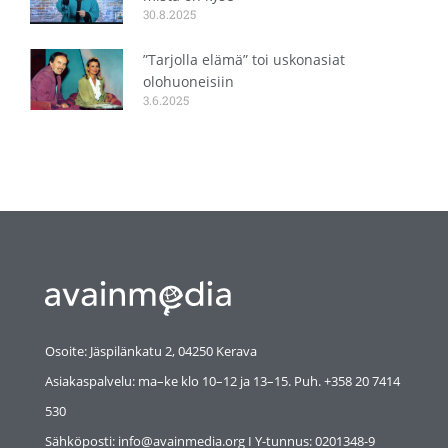
30.8.2025
”Tarjolla elämä” toi uskonasiat
olohuoneisiin
3.6.2025
Osoite: Jäspilänkatu 2, 04250 Kerava
Asiakaspalvelu: ma–ke klo 10–12 ja 13–15. Puh. +358 20 7414
530
Sähköposti: info@avainmedia.org I Y-tunnus:
0201348-9