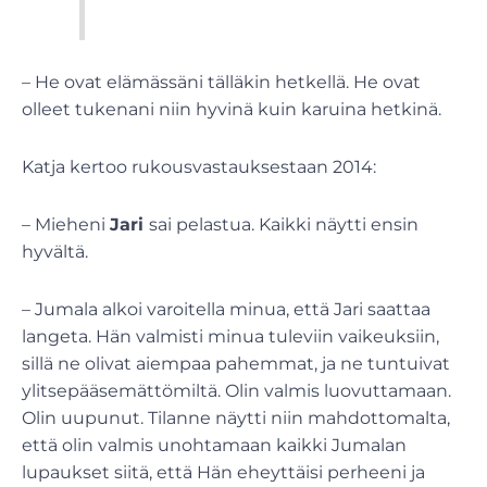
– He ovat elämässäni tälläkin hetkellä. He ovat
olleet tukenani niin hyvinä kuin karuina hetkinä.
Katja kertoo rukousvastauksestaan 2014:
– Mieheni
Jari
sai pelastua. Kaikki näytti ensin
hyvältä.
– Jumala alkoi varoitella minua, että Jari saattaa
langeta. Hän valmisti minua tuleviin vaikeuksiin,
sillä ne olivat aiempaa pahemmat, ja ne tuntuivat
ylitsepääsemättömiltä. Olin valmis luovuttamaan.
Olin uupunut. Tilanne näytti niin mahdottomalta,
että olin valmis unohtamaan kaikki Jumalan
lupaukset siitä, että Hän eheyttäisi perheeni ja