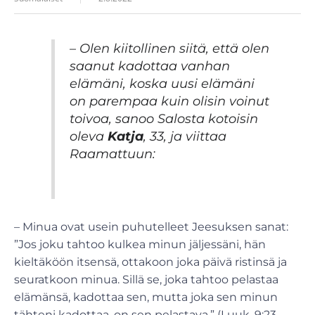
– Olen kiitollinen siitä, että olen
saanut kadottaa vanhan
elämäni, koska uusi elämäni
on parempaa kuin olisin voinut
toivoa, sanoo Salosta kotoisin
oleva
Katja
, 33, ja viittaa
Raamattuun:
– Minua ovat usein puhutelleet Jeesuksen sanat:
”Jos joku tahtoo kulkea minun jäljessäni, hän
kieltäköön itsensä, ottakoon joka päivä ristinsä ja
seuratkoon minua. Sillä se, joka tahtoo pelastaa
elämänsä, kadottaa sen, mutta joka sen minun
tähteni kadottaa, on sen pelastava.” (Luuk. 9:23–