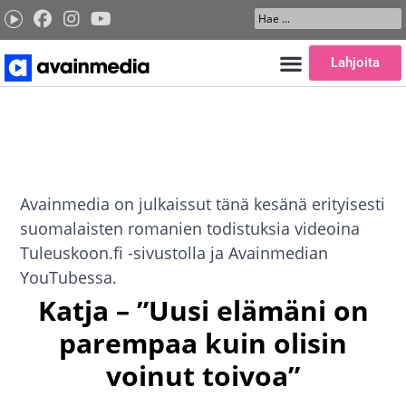
Siirry
Search
sisältöön
...
Lahjoita
Avainmedia on julkaissut tänä kesänä erityisesti
suomalaisten romanien todistuksia videoina
Tuleuskoon.fi -sivustolla ja Avainmedian
YouTubessa.
Katja – ”Uusi elämäni on
parempaa kuin olisin
voinut toivoa”