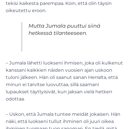
tekisi kaikesta parempaa. Koin, että olin täysin
oikeutettu eroon.
Mutta Jumala puuttui siinä
hetkessä tilanteeseen.
­– Jumala lähetti luokseni ihmisen, joka oli kulkenut
kanssani kaikkien näiden vuosien ajan uskoon
tuloni jälkeen. Hän oli saanut sanan Herralta, että
minun ei tarvitse luovuttaa, sillä saamani
lupaukset täyttyisivät, kun jaksan vielä hetken
odottaa.
– Uskon, että Jumala tuntee meidät jokaisen. Hän
näki, että luokseni tullut ihminen oli juuri oikea
ihminen tuomaan tuon sanoman. En tiedä, mitä