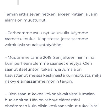
Tämän ratkaisevan hetken jälkeen Katjan ja Jarin
elämä on muuttunut.
– Perheemme asuu nyt Keuruulla. Käymme
raamattukoulua IK-opistossa, jossa saamme
valmiuksia seurakuntatyöhön.
– Muutimme tänne 2019. Sen jälkeen niin minä
kuin perheeni olemme saaneet eheytyä. Olen
saanut itsetuntoni takaisin, ja Jumala on
kasvattanut meissä keskinäistä kunnioitusta, mikä
näkyy elämässämme monin tavoin.
– Olen saanut kokea kokonaisvaltaista Jumalan
huolenpitoa. Hän on tehnyt elämästäni
eheämmän kuin olisin koskaan voinut rukoilla tai