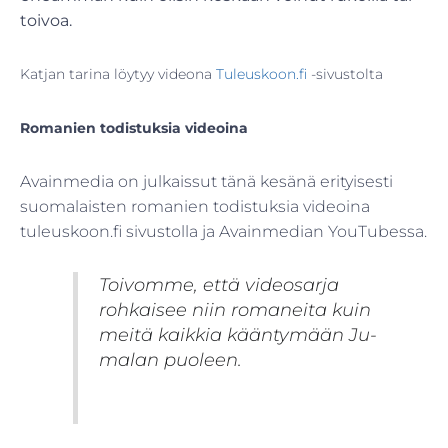
toivoa.
Katjan tarina löytyy videona
Tuleuskoon.fi
-sivustolta
Romanien todistuksia videoina
Avainmedia on julkaissut tänä kesänä erityisesti
suomalais­ten romanien todistuksia vide­oina
tuleuskoon.fi ­sivustolla ja Avainmedian YouTubessa.
Toivomme, että videosarja
rohkaisee niin romaneita kuin
meitä kaikkia kääntymään Ju­
malan puoleen.