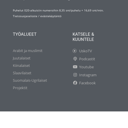
Puhelut 020-alkuisiin numeroihin 8,35 snt/puhelu + 16,69 snt/min.
Tietosuojaseloste
/
evästekäytäntö
TYÖALUEET
KATSELE &
KUUNTELE
Arabit ja muslimit
UskoTV
Juutalaiset
Podcastit
Kiinalaiset
Youtube
Slaavilaiset
Instagram
Suomalais-Ugrilaiset
Facebook
Projektit