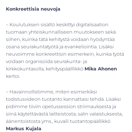
Konkreettisia neuvoja
– Koulutuksen sisältö keskittyi digitalisaation
tuomaan yhteiskunnalliseen muutokseen sekä
siihen, kuinka tätä kehitystä voidaan hyödyntää
osana seurakuntatyötä ja evankeliointia. Lisäksi
neuvoimme konkreettisin esimerkein, kuinka työtä
voidaan organisoida seurakunta- ja
kirkkokuntasolla, kehityspäälllikkö
Mika Ahonen
kertoi.
– Havainnollistimme, miten esimerkiksi
todistusvideon tuotanto kannattaisi tehdä. Lisäksi
pidimme tiiviin opetussession striimauksesta ja
siinä käytettävästä laitteistosta, salin valaistuksesta,
äänentoistosta yms., kuvaili tuotantopäällikkö
Markus Kujala
.