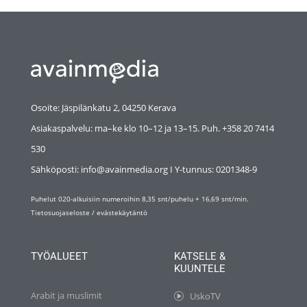
Osoite: Jäspilänkatu 2, 04250 Kerava
Asiakaspalvelu: ma–ke klo 10–12 ja 13–15. Puh. +358 20 7414
530
Sähköposti: info@avainmedia.org I Y-tunnus:
0201348-9
Puhelut 020-alkuisiin numeroihin 8,35 snt/puhelu + 16,69 snt/min.
Tietosuojaseloste
/
evästekäytäntö
TYÖALUEET
KATSELE &
KUUNTELE
Arabit ja muslimit
UskoTV