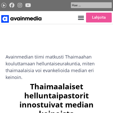
Siirry
Search
sisältöön
...
Lahjoita
Avainmedian tiimi matkusti Thaimaahan
kouluttamaan helluntaiseurakuntia, miten
thaimaalaisia voi evankelioida median eri
keinoin.
Thaimaalaiset
helluntaipastorit
innostuivat median