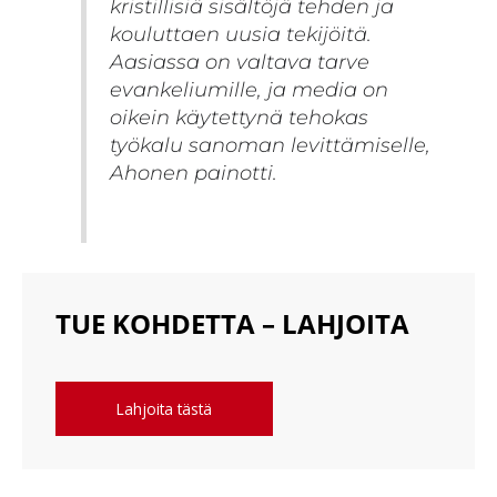
kristillisiä sisältöjä tehden ja
kouluttaen uusia tekijöitä.
Aasiassa on valtava tarve
evankeliumille, ja media on
oikein käytettynä tehokas
työkalu sanoman levittämiselle,
Ahonen painotti.
TUE KOHDETTA – LAHJOITA
Lahjoita tästä