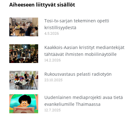
Aiheeseen liittyvät sisällöt
Tosi-tv-sarjan tekeminen opetti
kristillisyydestä
4.5.2026
Kaakkois-Aasian kristityt mediantekijät
tähtäävät ihmisten mobiilinäytöille
14.2.2026
Rukousvastaus pelasti radiotyön
23.10.2025
Uudenlainen mediaprojekti avaa tietä
evankeliumille Thaimaassa
12.7.2025