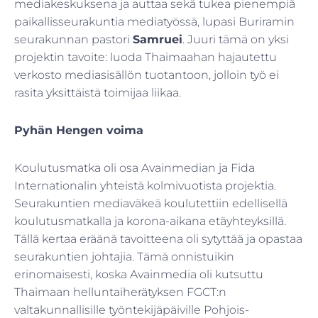
mediakeskuksena ja auttaa sekä tukea pienempiä
paikallisseurakuntia mediatyössä, lupasi Buriramin
seurakunnan pastori
Samruei
. Juuri tämä on yksi
projektin tavoite: luoda Thaimaahan hajautettu
verkosto mediasisällön tuotantoon, jolloin työ ei
rasita yksittäistä toimijaa liikaa.
Pyhän Hengen voima
Koulutusmatka oli osa Avainmedian ja Fida
Internationalin yhteistä kolmivuotista projektia.
Seurakuntien mediaväkeä koulutettiin edellisellä
koulutusmatkalla ja korona-aikana etäyhteyksillä.
Tällä kertaa eräänä tavoitteena oli sytyttää ja opastaa
seurakuntien johtajia. Tämä onnistuikin
erinomaisesti, koska Avainmedia oli kutsuttu
Thaimaan helluntaiherätyksen FGCT:n
valtakunnallisille työntekijäpäiville Pohjois-