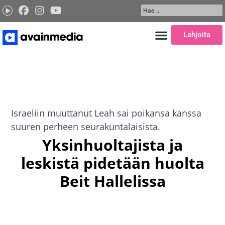
Siirry
Search
sisältöön
...
Lahjoita
Israeliin muuttanut Leah sai poikansa kanssa
suuren perheen seurakuntalaisista.
Yksinhuoltajista ja
leskistä pidetään huolta
Beit Hallelissa