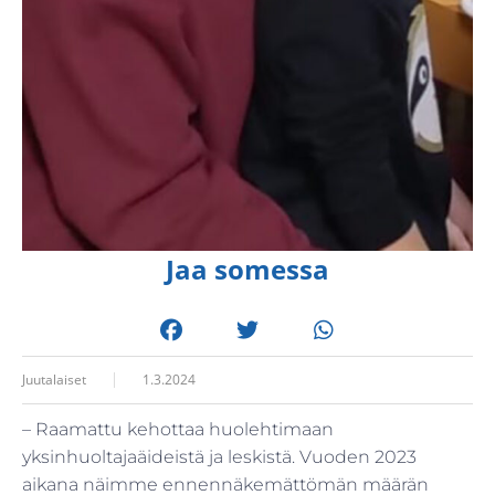
Jaa somessa
Juutalaiset
1.3.2024
– Raamattu kehottaa huolehtimaan
yksinhuoltajaäideistä ja leskistä. Vuoden 2023
aikana näimme ennennäkemättömän määrän