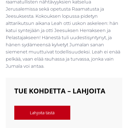
raamatullisten nähtävyyksien katselua
Jerusalemissa sekä opetusta Raamatusta ja
Jeesuksesta. Kokouksen lopussa pidetyn
alttarikutsun aikana Leah otti uskon askeleen: hän
katui syntejään ja otti Jeesuksen Herrakseen ja
Pelastajakseen! Hänestä tuli uudestisyntynyt, ja
hänen sydämeensä kylvetyt Jumalan sanan
siemenet muuttuivat todellisuudeksi. Leah ei enää
pelkää, vaan elää rauhassa ja turvassa, jonka vain
Jumala voi antaa.
TUE KOHDETTA – LAHJOITA
Lahjoita tästä