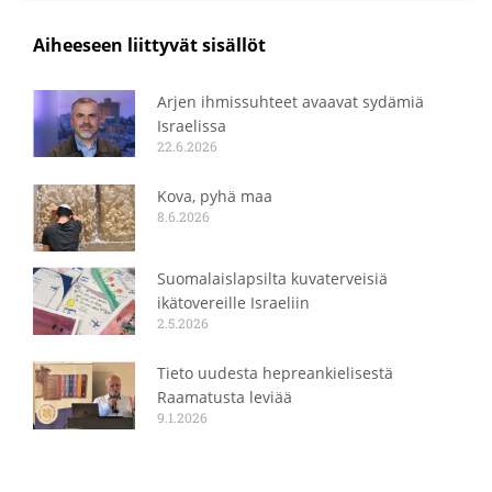
Aiheeseen liittyvät sisällöt
Arjen ihmissuhteet avaavat sydämiä
Israelissa
22.6.2026
Kova, pyhä maa
8.6.2026
Suomalaislapsilta kuvaterveisiä
ikätovereille Israeliin
2.5.2026
Tieto uudesta hepreankielisestä
Raamatusta leviää
9.1.2026