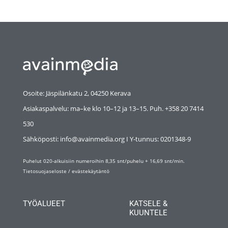
Osoite: Jäspilänkatu 2, 04250 Kerava
Asiakaspalvelu: ma–ke klo 10–12 ja 13–15. Puh. +358 20 7414
530
Sähköposti: info@avainmedia.org I Y-tunnus:
0201348-9
Puhelut 020-alkuisiin numeroihin 8,35 snt/puhelu + 16,69 snt/min.
Tietosuojaseloste
/
evästekäytäntö
TYÖALUEET
KATSELE &
KUUNTELE