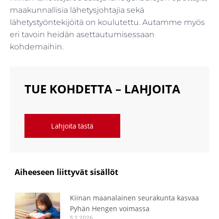
maakunnallisia lähetysjohtajia sekä
lähetystyöntekijöitä on koulutettu. Autamme myös
eri tavoin heidän asettautumisessaan
kohdemaihin.
TUE KOHDETTA – LAHJOITA
Lahjoita tästä
Aiheeseen liittyvät sisällöt
Kiinan maanalainen seurakunta kasvaa
Pyhän Hengen voimassa
5.2.2026