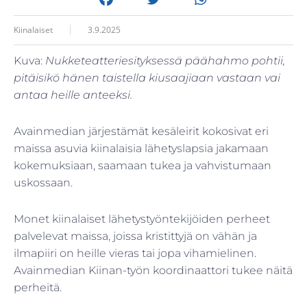
Kiinalaiset
3.9.2025
Kuva:
Nukketeatteriesityksessä päähahmo pohtii,
pitäisikö hänen taistella kiusaajiaan vastaan vai
antaa heille anteeksi.
Avainmedian järjestämät kesäleirit kokosivat eri
maissa asuvia kiinalaisia lähetyslapsia jakamaan
kokemuksiaan, saamaan tukea ja vahvistumaan
uskossaan.
Monet kiinalaiset lähetystyöntekijöiden perheet
palvelevat maissa, joissa kristittyjä on vähän ja
ilmapiiri on heille vieras tai jopa vihamielinen.
Avainmedian Kiinan-työn koordinaattori tukee näitä
perheitä.