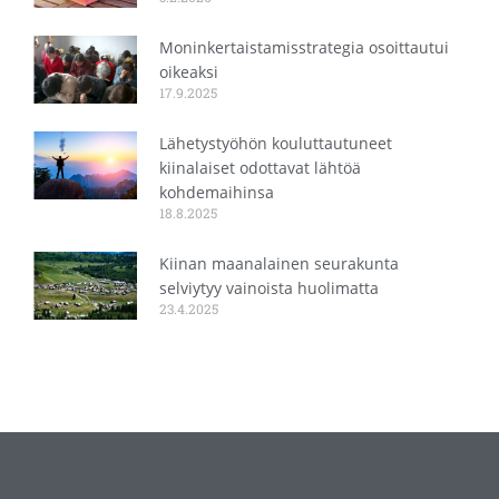
Moninkertaistamisstrategia osoittautui
oikeaksi
17.9.2025
Lähetystyöhön kouluttautuneet
kiinalaiset odottavat lähtöä
kohdemaihinsa
18.8.2025
Kiinan maanalainen seurakunta
selviytyy vainoista huolimatta
23.4.2025