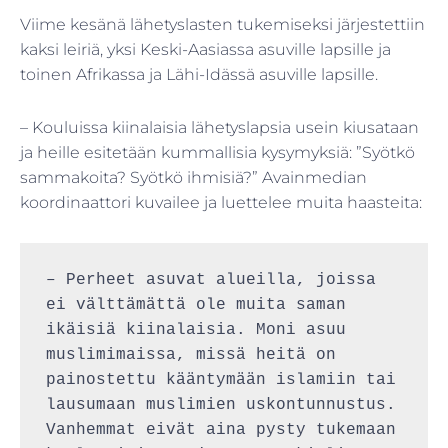
Viime kesänä lähetyslasten tukemiseksi järjestettiin
kaksi leiriä, yksi Keski-Aasiassa asuville lapsille ja
toinen Afrikassa ja Lähi-Idässä asuville lapsille.
– Kouluissa kiinalaisia lähetyslapsia usein kiusataan
ja heille esitetään kummallisia kysymyksiä: ”Syötkö
sammakoita? Syötkö ihmisiä?” Avainmedian
koordinaattori kuvailee ja luettelee muita haasteita:
– Perheet asuvat alueilla, joissa 
ei välttämättä ole muita saman 
ikäisiä kiinalaisia. Moni asuu 
muslimimaissa, missä heitä on 
painostettu kääntymään islamiin tai 
lausumaan muslimien uskontunnustus. 
Vanhemmat eivät aina pysty tukemaan 