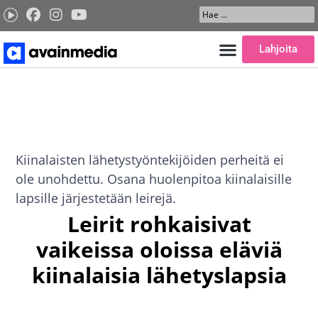
Siirry
Search
sisältöön
...
Lahjoita
Kiinalaisten lähetystyöntekijöiden perheitä ei
ole unohdettu. Osana huolenpitoa kiinalaisille
lapsille järjestetään leirejä.
Leirit rohkaisivat
vaikeissa oloissa eläviä
kiinalaisia lähetyslapsia