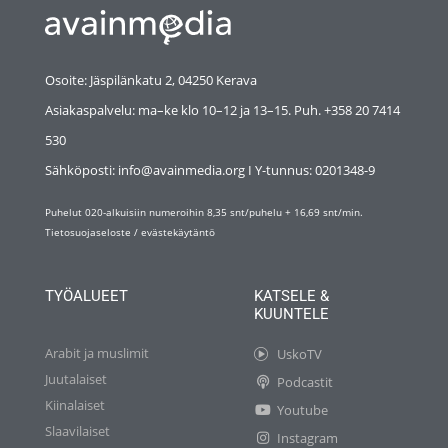
Osoite: Jäspilänkatu 2, 04250 Kerava
Asiakaspalvelu: ma–ke klo 10–12 ja 13–15. Puh. +358 20 7414
530
Sähköposti: info@avainmedia.org I Y-tunnus:
0201348-9
Puhelut 020-alkuisiin numeroihin 8,35 snt/puhelu + 16,69 snt/min.
Tietosuojaseloste
/
evästekäytäntö
TYÖALUEET
KATSELE &
KUUNTELE
Arabit ja muslimit
UskoTV
Juutalaiset
Podcastit
Kiinalaiset
Youtube
Slaavilaiset
Instagram