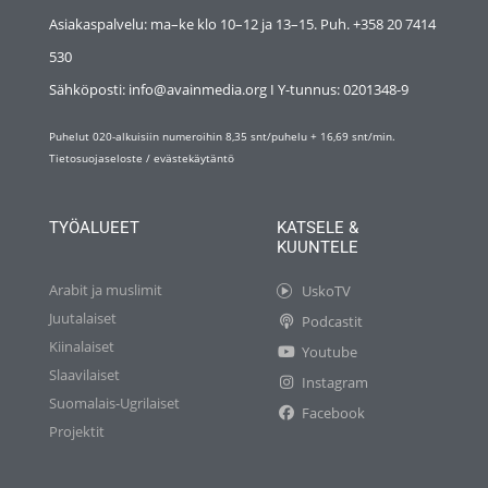
Asiakaspalvelu: ma–ke klo 10–12 ja 13–15. Puh. +358 20 7414
530
Sähköposti: info@avainmedia.org I Y-tunnus:
0201348-9
Puhelut 020-alkuisiin numeroihin 8,35 snt/puhelu + 16,69 snt/min.
Tietosuojaseloste
/
evästekäytäntö
TYÖALUEET
KATSELE &
KUUNTELE
Arabit ja muslimit
UskoTV
Juutalaiset
Podcastit
Kiinalaiset
Youtube
Slaavilaiset
Instagram
Suomalais-Ugrilaiset
Facebook
Projektit