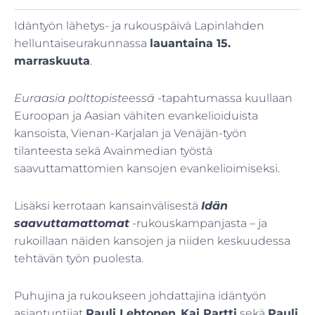
Idäntyön lähetys- ja rukouspäivä Lapinlahden
helluntaiseurakunnassa
lauantaina 15.
marraskuuta
.
Euraasia polttopisteessä
-tapahtumassa kuullaan
Euroopan ja Aasian vähiten evankelioiduista
kansoista, Vienan-Karjalan ja Venäjän-työn
tilanteesta sekä Avainmedian työstä
saavuttamattomien kansojen evankelioimiseksi.
Lisäksi kerrotaan kansainvälisestä
Idän
saavuttamattomat
-rukouskampanjasta – ja
rukoillaan näiden kansojen ja niiden keskuudessa
tehtävän työn puolesta.
Puhujina ja rukoukseen johdattajina idäntyön
asiantuntijat
Rauli Lehtonen
,
Kai Partti
sekä
Pauli