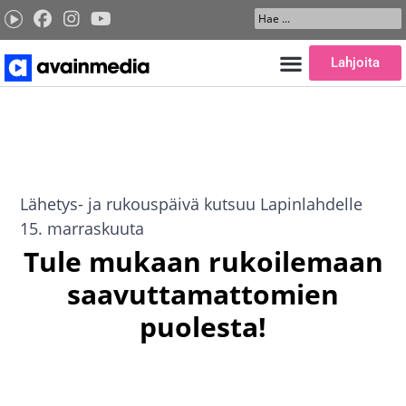
Siirry
Search
sisältöön
...
Lahjoita
Lähetys- ja rukouspäivä kutsuu Lapinlahdelle
15. marraskuuta
Tule mukaan rukoilemaan
saavuttamattomien
puolesta!