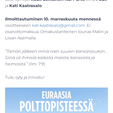
ja
Kati Kaatrasalo
.
Ilmoittautuminen 10. marraskuuta mennessä
osoitteeseen
kati.kaatrasalo@gmail.com
. Ei
osanottomaksua. Omakustanteinen lounas Matin ja
Liisan Asemalla.
”Tämän jälkeen minä näin suuren kansanjoukon…
Siinä oli ihmisiä kaikista maista, kansoista ja
heimoista.”
(Ilm. 7:9)
Tule, syty ja innostu!