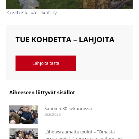
Kuvituskuva: Pixabay
TUE KOHDETTA – LAHJOITA
Lahjoita tästä
Aiheeseen liittyvät sisällöt
Sanoma 30 sekunnissa
16.6.2026
Lähetysraamattukoulut – ”Omasta
Jerusalemista” kansoja saavuttamaan