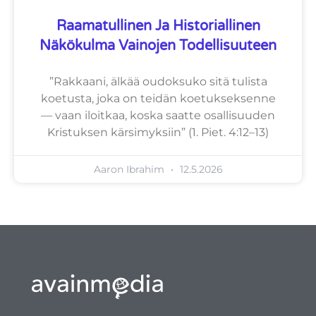
Raamatullinen Ja Historiallinen
Näkökulma Vainojen Todellisuuteen
”Rakkaani, älkää oudoksuko sitä tulista
koetusta, joka on teidän koetukseksenne
— vaan iloitkaa, koska saatte osallisuuden
Kristuksen kärsimyksiin” (1. Piet. 4:12–13)
Aaron Ibrahim
12.5.2026