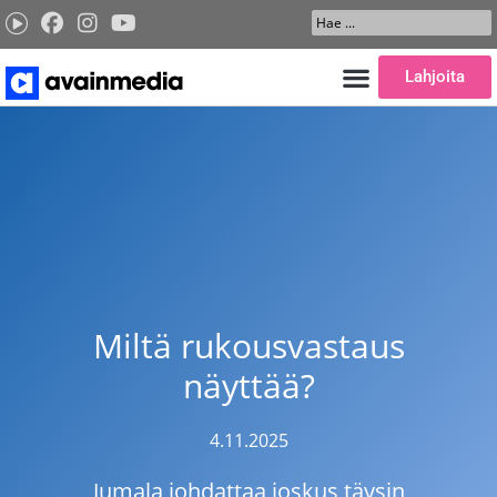
Siirry
Search
sisältöön
...
Lahjoita
Miltä rukousvastaus
näyttää?
4.11.2025
Jumala johdattaa joskus täysin