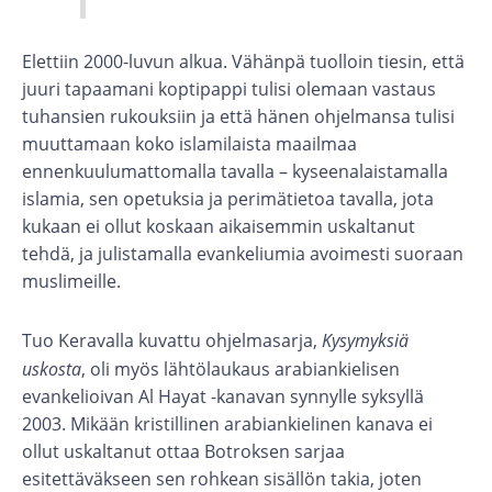
Elettiin 2000-luvun alkua. Vähänpä tuolloin tiesin, että
juuri tapaamani koptipappi tulisi olemaan vastaus
tuhansien rukouksiin ja että hänen ohjelmansa tulisi
muuttamaan koko islamilaista maailmaa
ennenkuulumattomalla tavalla – kyseenalaistamalla
islamia, sen opetuksia ja perimätietoa tavalla, jota
kukaan ei ollut koskaan aikaisemmin uskaltanut
tehdä, ja julistamalla evankeliumia avoimesti suoraan
muslimeille.
Tuo Keravalla kuvattu ohjelmasarja,
Kysymyksiä
uskosta
, oli myös lähtölaukaus arabiankielisen
evankelioivan Al Hayat -kanavan synnylle syksyllä
2003. Mikään kristillinen arabiankielinen kanava ei
ollut uskaltanut ottaa Botroksen sarjaa
esitettäväkseen sen rohkean sisällön takia, joten