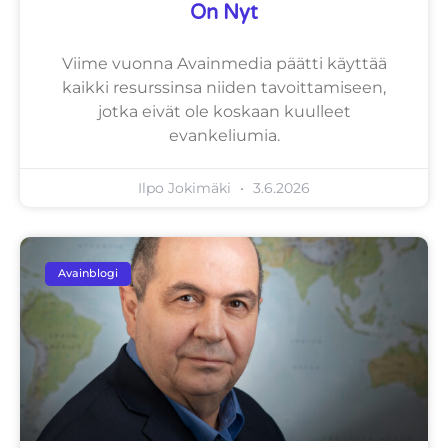
On Nyt
Viime vuonna Avainmedia päätti käyttää
kaikki resurssinsa niiden tavoittamiseen,
jotka eivät ole koskaan kuulleet
evankeliumia.
Ilpo Jokimäki
3.6.2026
Avainblogi