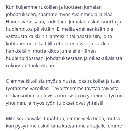
Kun kuljemme rukoillen ja luottaen Jumalan
johdatukseen, saamme myös Avainmedialla elää
Hänen varassaan, todistaen Jumalan uskollisuutta ja
huolenpitoa päivittäin. Ei meillä edelleenkään ole
vastausta kaikkiin tilanteisiin tai haasteisiin, joita
kohtaamme, eikä tilillä etukäteen varoja kaikkiin
hankkeisiin, mutta kiitos Jumalalle Hänen
huolenpidostaan, johdatuksestaan ja oikea-aikaisista
rukousvastauksistaan.
Olemme kiitollisia myös sinusta, joka rukoilet ja tuet
työtämme varoillasi. Tavoitteemme täyttää taivasta
eri kansoihin kuuluvista ihmisistä on yhteinen, työ on
yhteinen, ja myös työn tulokset ovat yhteisiä.
Mitä seuraavaksi tapahtuu, emme vielä tiedä, mutta
kun pysymme uskollisina kutsumme antajalle, emme