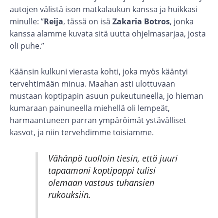
autojen välistä ison matkalaukun kanssa ja huikkasi
minulle: ”
Reija
, tässä on isä
Zakaria Botros
, jonka
kanssa alamme kuvata sitä uutta ohjelmasarjaa, josta
oli puhe.”
Käänsin kulkuni vierasta kohti, joka myös kääntyi
tervehtimään minua. Maahan asti ulottuvaan
mustaan koptipapin asuun pukeutuneella, jo hieman
kumaraan painuneella miehellä oli lempeät,
harmaantuneen parran ympäröimät ystävälliset
kasvot, ja niin tervehdimme toisiamme.
Vähänpä tuolloin tiesin, että juuri
tapaamani koptipappi tulisi
olemaan vastaus tuhansien
rukouksiin.