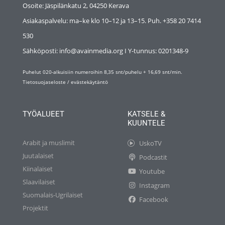
Osoite: Jäspilänkatu 2, 04250 Kerava
Asiakaspalvelu: ma–ke klo 10–12 ja 13–15. Puh. +358 20 7414
530
Sähköposti: info@avainmedia.org I Y-tunnus:
0201348-9
Puhelut 020-alkuisiin numeroihin 8,35 snt/puhelu + 16,69 snt/min.
Tietosuojaseloste
/
evästekäytäntö
TYÖALUEET
KATSELE &
KUUNTELE
Arabit ja muslimit
UskoTV
Juutalaiset
Podcastit
Kiinalaiset
Youtube
Slaavilaiset
Instagram
Suomalais-Ugrilaiset
Facebook
Projektit