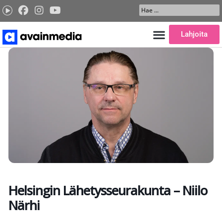
Siirry
Search
sisältöön
...
Lahjoita
Helsingin Lähetysseurakunta – Niilo
Närhi