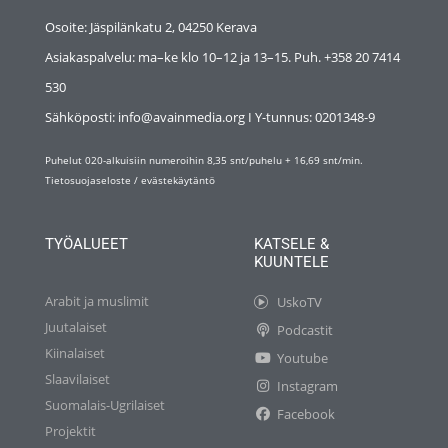
Osoite: Jäspilänkatu 2, 04250 Kerava
Asiakaspalvelu: ma–ke klo 10–12 ja 13–15. Puh. +358 20 7414
530
Sähköposti: info@avainmedia.org I Y-tunnus:
0201348-9
Puhelut 020-alkuisiin numeroihin 8,35 snt/puhelu + 16,69 snt/min.
Tietosuojaseloste
/
evästekäytäntö
TYÖALUEET
KATSELE &
KUUNTELE
Arabit ja muslimit
UskoTV
Juutalaiset
Podcastit
Kiinalaiset
Youtube
Slaavilaiset
Instagram
Suomalais-Ugrilaiset
Facebook
Projektit