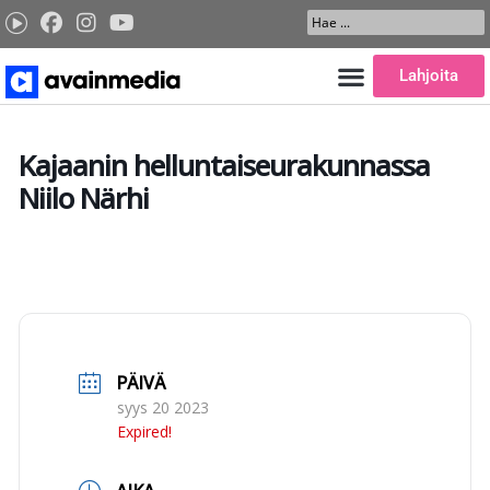
Siirry
Search
sisältöön
...
Lahjoita
Kajaanin helluntaiseurakunnassa
Niilo Närhi
PÄIVÄ
syys 20 2023
Expired!