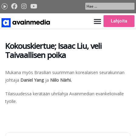
Siirry
Search
sisältöön
...
Lahjoita
Kokouskiertue; Isaac Liu, veli
Taivaallisen poika
Mukana myös Brasilian suurimman korealaisen seurakunnan
johtaja
Daniel Yang
ja
Niilo Närhi.
Tilaisuudessa kerätään uhrilahja Avainmedian evankelioivalle
työlle.