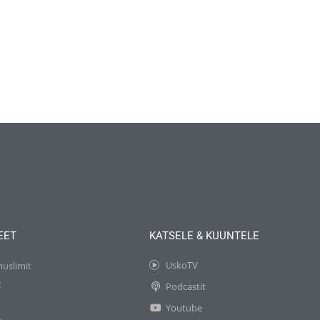
EET
KATSELE & KUUNTELE
UskoTV
muslimit
t
Podcastit
t
Youtube