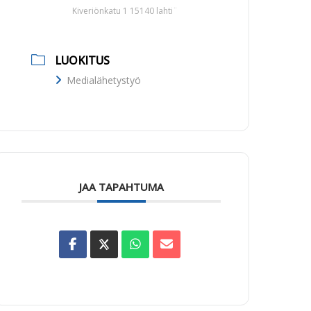
Kiveriönkatu 1 15140 lahti¨
LUOKITUS
Medialähetystyö
JAA TAPAHTUMA