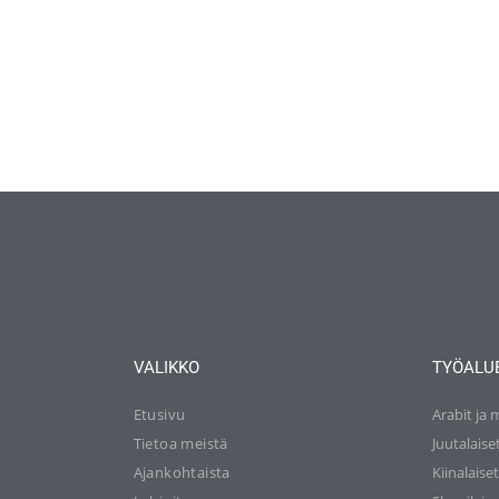
VALIKKO
TYÖALU
Etusivu
Arabit ja 
Tietoa meistä
Juutalaise
Ajankohtaista
Kiinalaise