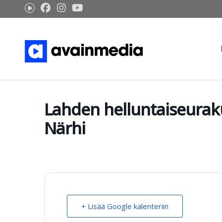
Siirry
sisältöön
Lahden helluntaiseuraku
Närhi
+ Lisää Google kalenteriin