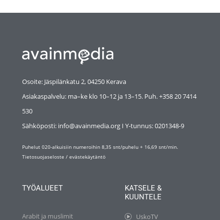
Osoite: Jäspilänkatu 2, 04250 Kerava
Asiakaspalvelu: ma–ke klo 10–12 ja 13–15. Puh. +358 20 7414
530
Sähköposti: info@avainmedia.org I Y-tunnus:
0201348-9
Puhelut 020-alkuisiin numeroihin 8,35 snt/puhelu + 16,69 snt/min.
Tietosuojaseloste
/
evästekäytäntö
TYÖALUEET
KATSELE &
KUUNTELE
Arabit ja muslimit
UskoTV