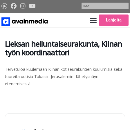
Siirry
Search
sisältöön
...
Lahjoita
Lieksan helluntaiseurakunta, Kiinan
työn koordinaattori
Tervetuloa kuulemaan Kiinan kotiseurakuntien kuulumisia sekä
tuoreita uutisia Takaisin Jerusalemiin -lähetysnäyn
etenemisestä.