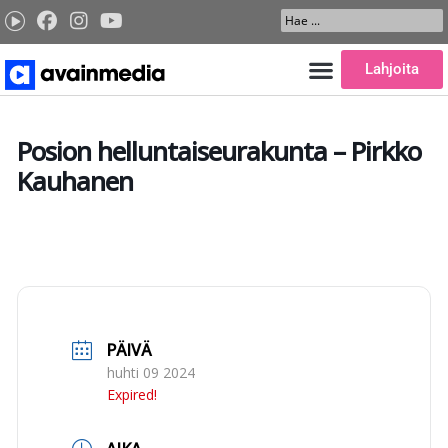
Siirry
Search
sisältöön
...
Lahjoita
Posion helluntaiseurakunta – Pirkko
Kauhanen
PÄIVÄ
huhti 09 2024
Expired!