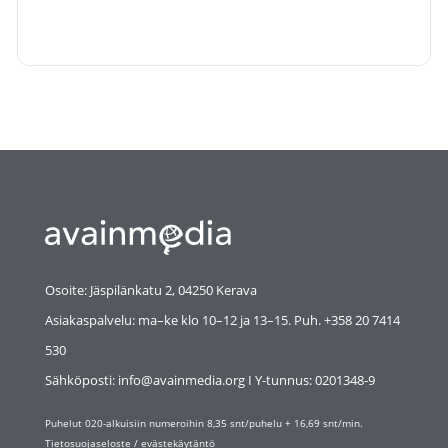
Osoite: Jäspilänkatu 2, 04250 Kerava
Asiakaspalvelu: ma–ke klo 10–12 ja 13–15. Puh. +358 20 7414
530
Sähköposti: info@avainmedia.org I Y-tunnus:
0201348-9
Puhelut 020-alkuisiin numeroihin 8,35 snt/puhelu + 16,69 snt/min.
Tietosuojaseloste
/
evästekäytäntö