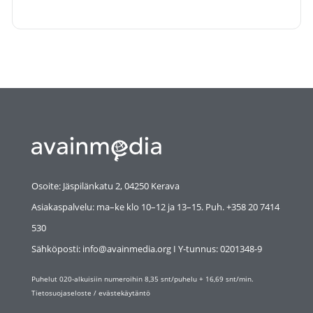
Osoite: Jäspilänkatu 2, 04250 Kerava
Asiakaspalvelu: ma–ke klo 10–12 ja 13–15. Puh. +358 20 7414
530
Sähköposti: info@avainmedia.org I Y-tunnus:
0201348-9
Puhelut 020-alkuisiin numeroihin 8,35 snt/puhelu + 16,69 snt/min.
Tietosuojaseloste
/
evästekäytäntö