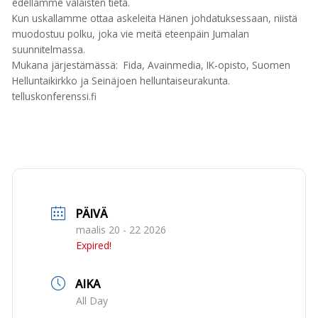
edellämme valaisten tietä.
Kun uskallamme ottaa askeleita Hänen johdatuksessaan, niistä
muodostuu polku, joka vie meitä eteenpäin Jumalan
suunnitelmassa.
Mukana järjestämässä: Fida, Avainmedia, IK-opisto, Suomen
Helluntaikirkko ja Seinäjoen helluntaiseurakunta.
telluskonferenssi.fi
PÄIVÄ
maalis 20 - 22 2026
Expired!
AIKA
All Day