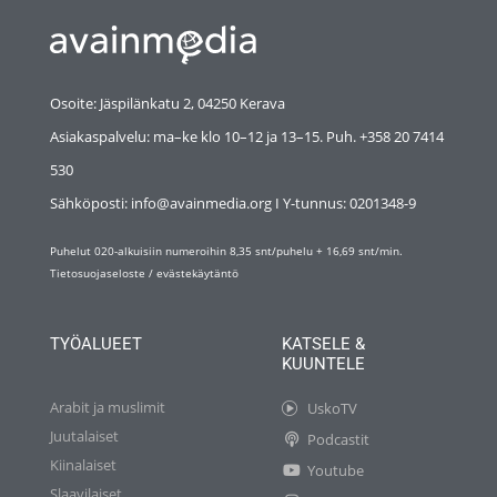
Osoite: Jäspilänkatu 2, 04250 Kerava
Asiakaspalvelu: ma–ke klo 10–12 ja 13–15. Puh. +358 20 7414
530
Sähköposti: info@avainmedia.org I Y-tunnus:
0201348-9
Puhelut 020-alkuisiin numeroihin 8,35 snt/puhelu + 16,69 snt/min.
Tietosuojaseloste
/
evästekäytäntö
TYÖALUEET
KATSELE &
KUUNTELE
Arabit ja muslimit
UskoTV
Juutalaiset
Podcastit
Kiinalaiset
Youtube
Slaavilaiset