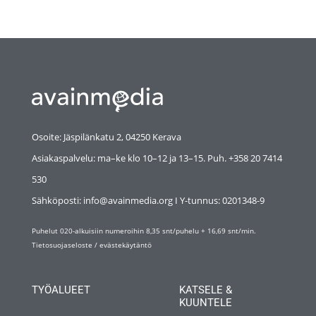
Osoite: Jäspilänkatu 2, 04250 Kerava
Asiakaspalvelu: ma–ke klo 10–12 ja 13–15. Puh. +358 20 7414
530
Sähköposti: info@avainmedia.org I Y-tunnus:
0201348-9
Puhelut 020-alkuisiin numeroihin 8,35 snt/puhelu + 16,69 snt/min.
Tietosuojaseloste
/
evästekäytäntö
TYÖALUEET
KATSELE &
KUUNTELE