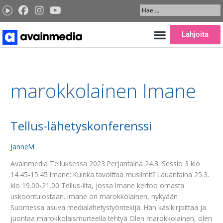
Siirry
Search
sisältöön
...
Lahjoita
marokkolainen Imane
Tellus-lähetyskonferenssi
Tellus-
lähetyskonferenssi
JanneM
Avainmedia Telluksessa 2023 Perjantaina 24.3. Sessio 3 klo
14.45-15.45 Imane: Kuinka tavoittaa muslimit? Lauantaina 25.3.
klo 19.00-21.00 Tellus-ilta, jossa Imane kertoo omasta
uskoontulostaan. Imane on marokkolainen, nykyään
Suomessa asuva medialähetystyöntekijä. Hän käsikirjoittaa ja
juontaa marokkolaismurteella tehtyä Olen marokkolainen, olen