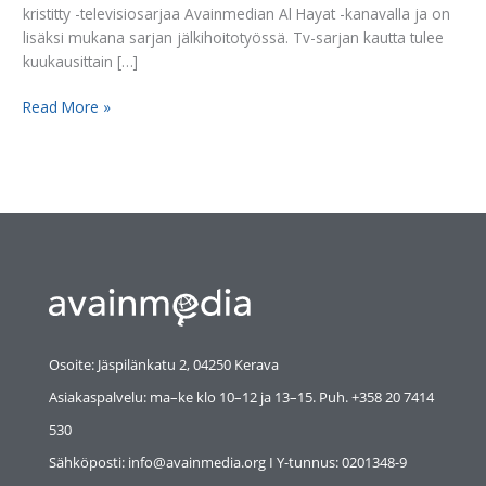
kristitty -televisiosarjaa Avainmedian Al Hayat -kanavalla ja on
lisäksi mukana sarjan jälkihoitotyössä. Tv-sarjan kautta tulee
kuukausittain […]
Read More »
Osoite: Jäspilänkatu 2, 04250 Kerava
Asiakaspalvelu: ma–ke klo 10–12 ja 13–15. Puh. +358 20 7414
530
Sähköposti: info@avainmedia.org I Y-tunnus:
0201348-9