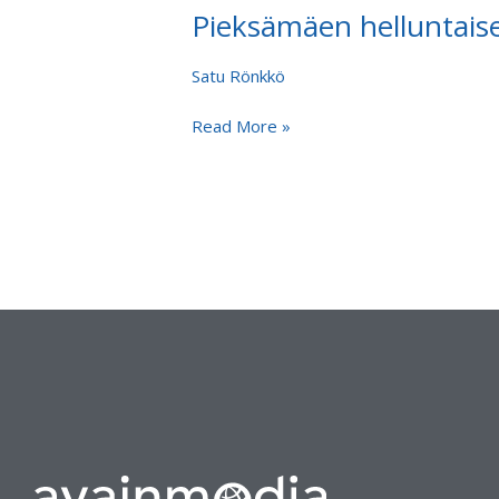
Pieksämäen helluntais
Pieksämäen
helluntaiseurakunnassa
Niilo
Satu Rönkkö
Närhi
Read More »