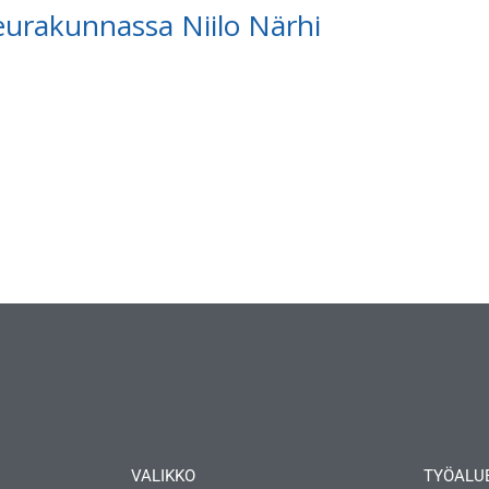
eurakunnassa Niilo Närhi
VALIKKO
TYÖALU