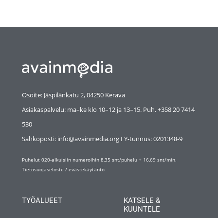
Osoite: Jäspilänkatu 2, 04250 Kerava
Asiakaspalvelu: ma–ke klo 10–12 ja 13–15. Puh. +358 20 7414
530
Sähköposti: info@avainmedia.org I Y-tunnus:
0201348-9
Puhelut 020-alkuisiin numeroihin 8,35 snt/puhelu + 16,69 snt/min.
Tietosuojaseloste
/
evästekäytäntö
TYÖALUEET
KATSELE &
KUUNTELE