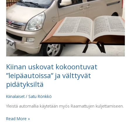
ja
välttyvät
pidätyksiltä
Kiinan uskovat kokoontuvat
”leipäautoissa” ja välttyvät
pidätyksiltä
Kiinalaiset
/
Satu Rönkkö
Yleistä automallia käytetään myös Raamattujen kuljettamiseen.
Read More »