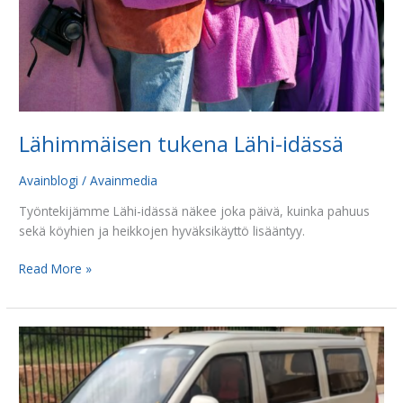
Lähimmäisen tukena Lähi-idässä
Avainblogi
/
Avainmedia
Työntekijämme Lähi-idässä näkee joka päivä, kuinka pahuus
sekä köyhien ja heikkojen hyväksikäyttö lisääntyy.
Read More »
Kiinan
uskovat
kokoontuvat
”leipäautoissa”