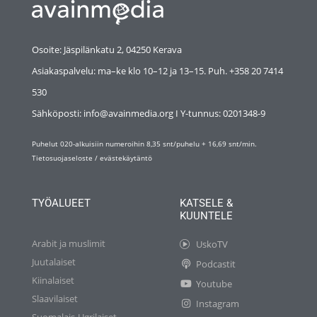
Osoite: Jäspilänkatu 2, 04250 Kerava
Asiakaspalvelu: ma–ke klo 10–12 ja 13–15. Puh. +358 20 7414
530
Sähköposti: info@avainmedia.org I Y-tunnus:
0201348-9
Puhelut 020-alkuisiin numeroihin 8,35 snt/puhelu + 16,69 snt/min.
Tietosuojaseloste
/
evästekäytäntö
TYÖALUEET
KATSELE &
KUUNTELE
Arabit ja muslimit
UskoTV
Juutalaiset
Podcastit
Kiinalaiset
Youtube
Slaavilaiset
Instagram