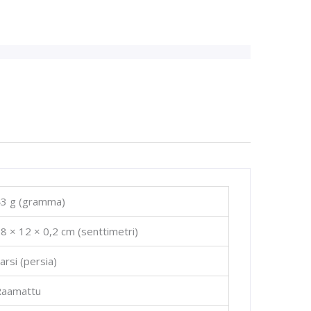
3 g (gramma)
8 × 12 × 0,2 cm (senttimetri)
arsi (persia)
Raamattu