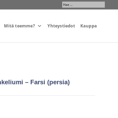
Search
...
Mitä teemme?
Yhteystiedot
Kauppa
eliumi – Farsi (persia)