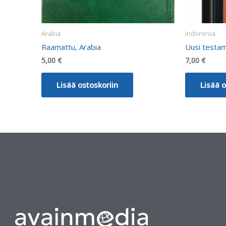
Arabia
Indonesia
Raamattu, Arabia
Uusi testam
5,00
€
7,00
€
Lisää ostoskoriin
Lisää o