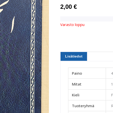
2,00
€
Varasto loppu
Lisätiedot
Paino
4
Mitat
1
Kieli
F
Tuoteryhmä