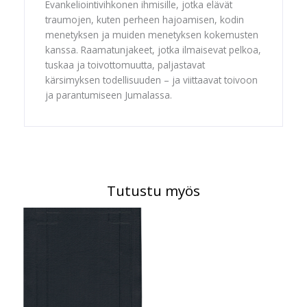
Evankeliointivihkonen ihmisille, jotka elävät
traumojen, kuten perheen hajoamisen, kodin
menetyksen ja muiden menetyksen kokemusten
kanssa. Raamatunjakeet, jotka ilmaisevat pelkoa,
tuskaa ja toivottomuutta, paljastavat
kärsimyksen todellisuuden – ja viittaavat toivoon
ja parantumiseen Jumalassa.
Tutustu myös