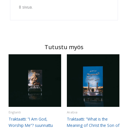
Englanti
määrä
8 sivua.
Tutustu myös
Englanti
Arabia
Traktaatti: ”I Am God,
Traktaatti: ”What is the
Worship Me”? suunnattu
Meaning of Christ the Son of