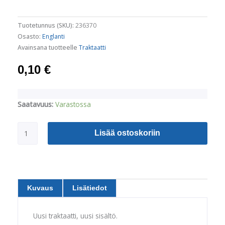
Tuotetunnus (SKU):
236370
Osasto:
Englanti
Avainsana tuotteelle
Traktaatti
0,10
€
Traktaatti:
Saatavuus:
Varastossa
Does
the
Lisää ostoskoriin
Quran
Acknowledge
Christ
´s
Death
Kuvaus
Lisätiedot
and
Resurrection
-
Uusi traktaatti, uusi sisältö.