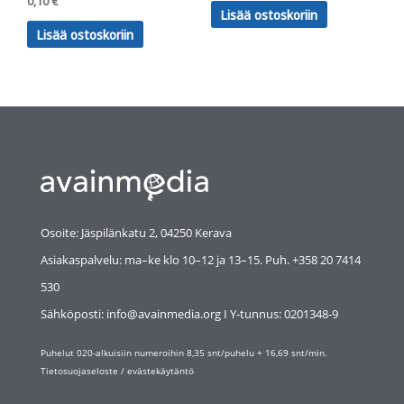
0,10
€
Lisää ostoskoriin
Lisää ostoskoriin
Osoite: Jäspilänkatu 2, 04250 Kerava
Asiakaspalvelu: ma–ke klo 10–12 ja 13–15. Puh. +358 20 7414
530
Sähköposti: info@avainmedia.org I Y-tunnus:
0201348-9
Puhelut 020-alkuisiin numeroihin 8,35 snt/puhelu + 16,69 snt/min.
Tietosuojaseloste
/
evästekäytäntö