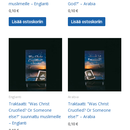
muslimeille – Englanti
God?” – Arabia
0,10
€
0,10
€
Lisää ostoskoriin
Lisää ostoskoriin
Englanti
Arabia
Traktaatti: ”Was Christ
Traktaatti: ”Was Christ
Crucified? Or Someone
Crucified? Or Someone
else?” suunnattu muslimeille
else?” – Arabia
– Englanti
0,10
€