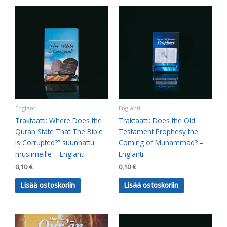
Englanti
Englanti
Traktaatti: Where Does the
Traktaatti: Does the Old
Quran State That The Bible
Testament Prophesy the
is Corrupted?” suunnattu
Coming of Muhammad? –
muslimeille – Englanti
Englanti
0,10
€
0,10
€
Lisää ostoskoriin
Lisää ostoskoriin