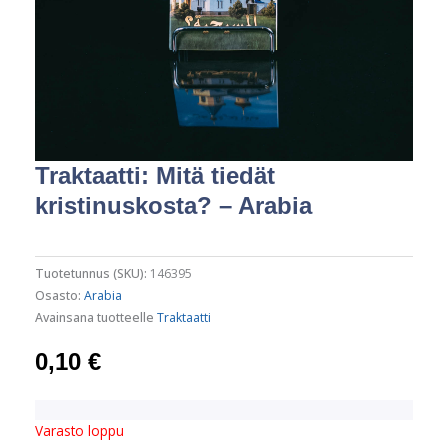
Traktaatti: Mitä tiedät
kristinuskosta? – Arabia
Tuotetunnus (SKU):
146395
Osasto:
Arabia
Avainsana tuotteelle
Traktaatti
0,10
€
Varasto loppu