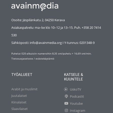
Osoite: Jäspilänkatu 2, 04250 Kerava
Asiakaspalvelu: ma–ke klo 10–12 ja 13–15. Puh. +358 20 7414
530
Sähköposti: info@avainmedia.org I Y-tunnus:
0201348-9
Puhelut 020-alkuisiin numeroihin 8,35 snt/puhelu + 16,69 snt/min.
Tietosuojaseloste
/
evästekäytäntö
TYÖALUEET
KATSELE &
KUUNTELE
Arabit ja muslimit
UskoTV
Juutalaiset
Podcastit
Kiinalaiset
Youtube
Slaavilaiset
Instagram