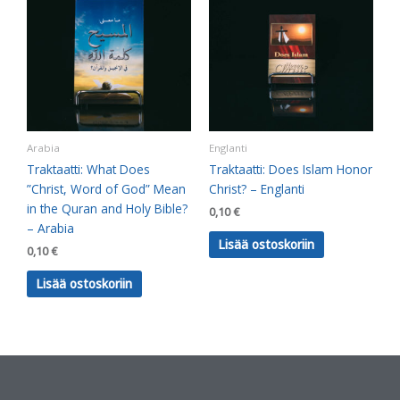
Arabia
Englanti
Traktaatti: What Does
Traktaatti: Does Islam Honor
”Christ, Word of God” Mean
Christ? – Englanti
in the Quran and Holy Bible?
0,10
€
– Arabia
Lisää ostoskoriin
0,10
€
Lisää ostoskoriin