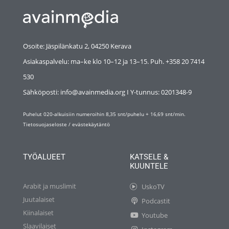
Osoite: Jäspilänkatu 2, 04250 Kerava
Asiakaspalvelu: ma–ke klo 10–12 ja 13–15. Puh. +358 20 7414
530
Sähköposti: info@avainmedia.org I Y-tunnus:
0201348-9
Puhelut 020-alkuisiin numeroihin 8,35 snt/puhelu + 16,69 snt/min.
Tietosuojaseloste
/
evästekäytäntö
TYÖALUEET
KATSELE &
KUUNTELE
Arabit ja muslimit
UskoTV
Juutalaiset
Podcastit
Kiinalaiset
Youtube
Slaavilaiset