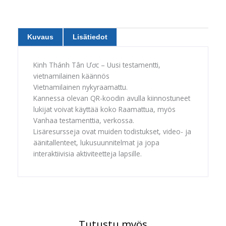
Kuvaus
Lisätiedot
Kinh Thánh Tân Ươc – Uusi testamentti,
vietnamilainen käännös
Vietnamilainen nykyraamattu.
Kannessa olevan QR-koodin avulla kiinnostuneet
lukijat voivat käyttää koko Raamattua, myös
Vanhaa testamenttia, verkossa.
Lisäresursseja ovat muiden todistukset, video- ja
äänitallenteet, lukusuunnitelmat ja jopa
interaktiivisia aktiviteetteja lapsille.
Tutustu myös