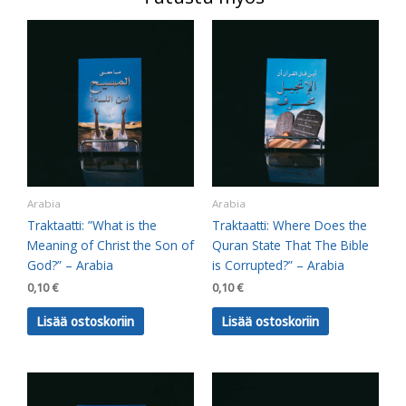
Arabia
Arabia
Traktaatti: ”What is the
Traktaatti: Where Does the
Meaning of Christ the Son of
Quran State That The Bible
God?” – Arabia
is Corrupted?” – Arabia
0,10
€
0,10
€
Lisää ostoskoriin
Lisää ostoskoriin