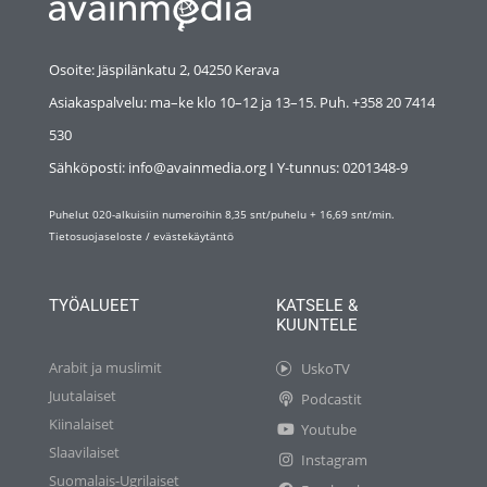
Osoite: Jäspilänkatu 2, 04250 Kerava
Asiakaspalvelu: ma–ke klo 10–12 ja 13–15. Puh. +358 20 7414
530
Sähköposti: info@avainmedia.org I Y-tunnus:
0201348-9
Puhelut 020-alkuisiin numeroihin 8,35 snt/puhelu + 16,69 snt/min.
Tietosuojaseloste
/
evästekäytäntö
TYÖALUEET
KATSELE &
KUUNTELE
Arabit ja muslimit
UskoTV
Juutalaiset
Podcastit
Kiinalaiset
Youtube
Slaavilaiset
Instagram
Suomalais-Ugrilaiset