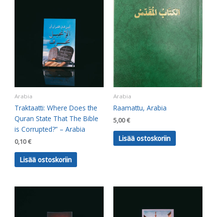
Arabia
Arabia
Traktaatti: Where Does the
Raamattu, Arabia
Quran State That The Bible
5,00
€
is Corrupted?” – Arabia
Lisää ostoskoriin
0,10
€
Lisää ostoskoriin