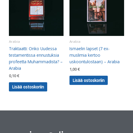
Arabia
Arabia
Traktaatti: Onko Uudessa
Ismaelin lapset (7 ex-
testamentissa ennustuksia
muslimia kertoo
profeetta Muhammadista? –
uskoontulostaan) – Arabia
Arabia
1,00
€
0,10
€
Lisää ostoskoriin
Lisää ostoskoriin