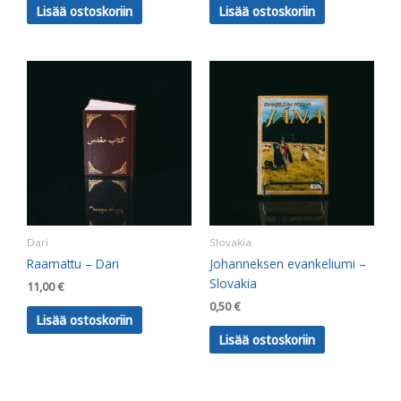
Lisää ostoskoriin
Lisää ostoskoriin
Dari
Slovakia
Raamattu – Dari
Johanneksen evankeliumi –
Slovakia
11,00
€
0,50
€
Lisää ostoskoriin
Lisää ostoskoriin