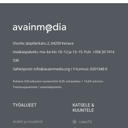
Osoite: Jäspilänkatu 2, 04250 Kerava
Asiakaspalvelu: ma–ke klo 10–12 ja 13–15. Puh. +358 20 7414
530
Sähköposti: info@avainmedia.org I Y-tunnus:
0201348-9
Puhelut 020-alkuisiin numeroihin 8,35 snt/puhelu + 16,69 snt/min.
Tietosuojaseloste
/
evästekäytäntö
TYÖALUEET
KATSELE &
KUUNTELE
Arabit ja muslimit
UskoTV