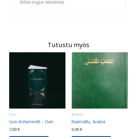
BibleLeague-teksteistä.
Tutustu myös
Dari
Arabia
Uusi testamentti – Dari
Raamattu, Arabia
7,00
€
5,00
€