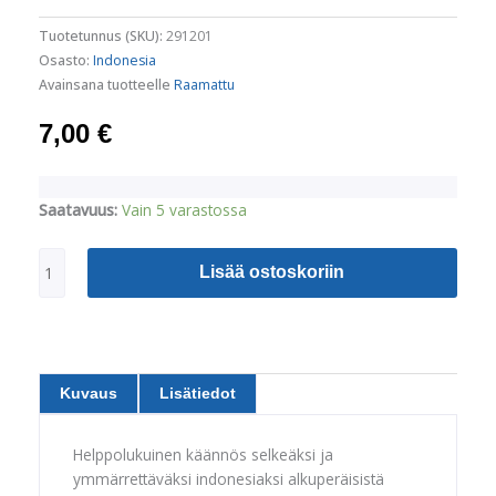
Tuotetunnus (SKU):
291201
Osasto:
Indonesia
Avainsana tuotteelle
Raamattu
7,00
€
Uusi
Saatavuus:
Vain 5 varastossa
testamentti
-
Lisää ostoskoriin
Bahasa
(Indonesia)
määrä
Kuvaus
Lisätiedot
Helppolukuinen käännös selkeäksi ja
ymmärrettäväksi indonesiaksi alkuperäisistä