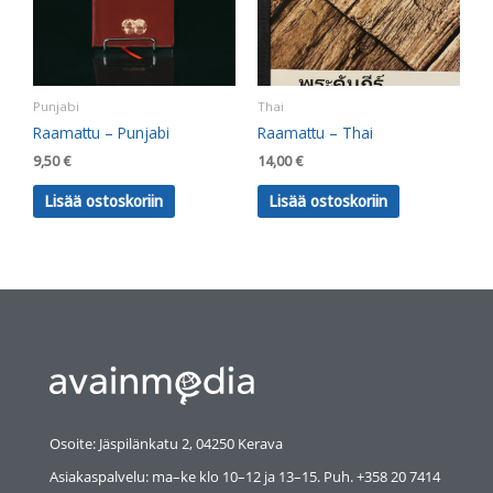
Punjabi
Thai
Raamattu – Punjabi
Raamattu – Thai
9,50
€
14,00
€
Lisää ostoskoriin
Lisää ostoskoriin
Osoite: Jäspilänkatu 2, 04250 Kerava
Asiakaspalvelu: ma–ke klo 10–12 ja 13–15. Puh. +358 20 7414