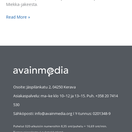
Miekka-jakeesta.
Read More »
Osoite: Jäspilänkatu 2, 04250 Kerava
Asiakaspalvelu: ma–ke klo 10–12 ja 13–15. Puh. +358 20 7414
530
Sähköposti: info@avainmedia.org I Y-tunnus:
0201348-9
Puhelut 020-alkuisiin numeroihin 8,35 snt/puhelu + 16,69 snt/min.
Tietosuojaseloste
/
evästekäytäntö