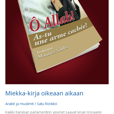
Miekka-kirja oikeaan aikaan
Arabit ja muslimit
/
Satu Rönkkö
Kaikki Ranskan parlamentinn jäsenet saavat kirjan Koraanin