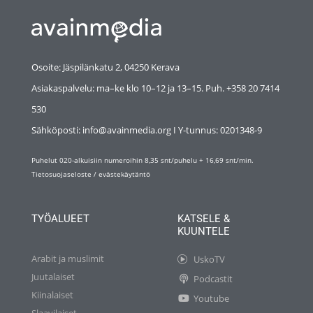
Osoite: Jäspilänkatu 2, 04250 Kerava
Asiakaspalvelu: ma–ke klo 10–12 ja 13–15. Puh. +358 20 7414
530
Sähköposti: info@avainmedia.org I Y-tunnus:
0201348-9
Puhelut 020-alkuisiin numeroihin 8,35 snt/puhelu + 16,69 snt/min.
Tietosuojaseloste
/
evästekäytäntö
TYÖALUEET
KATSELE &
KUUNTELE
Arabit ja muslimit
UskoTV
Juutalaiset
Podcastit
Kiinalaiset
Youtube
Slaavilaiset