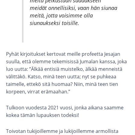
meitä pelkästään saadakseen
meidät onnellisiksi, vaan hän siunaa
meitä, jotta voisimme olla
siunaukseksi toisille.
Pyhät kirjoitukset kertovat meille profeetta Jesajan
suulla, että olemme tekemisissä Jumalan kanssa, joka
luo uutta: ”Älkää entisiä muistelko, älkää menneistä
välittäkö. Katso, minä teen uutta; nyt se puhkeaa
taimelle, ettekö sitä huomaa? Niin, minä teen tien
korpeen, virrat erämaahan.”
Tulkoon vuodesta 2021 vuosi, jonka aikana saamme
kokea tämän lupauksen todeksi!
Toivotan tukijoillemme ja lukijoillemme armollista