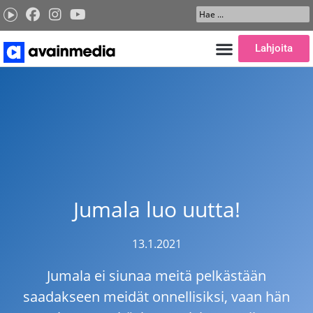
Siirry
Search
sisältöön
...
Lahjoita
Jumala luo uutta!
13.1.2021
Jumala ei siunaa meitä pelkästään
saadakseen meidät onnellisiksi, vaan hän