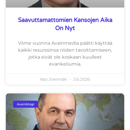
Saavuttamattomien Kansojen Aika
On Nyt
Viime vuonna Avainmedia päätti käyttää
kaikki resurssinsa niiden tavoittamiseen,
jotka eivät ole koskaan kuulleet
evankeliumia.
Ilpo Jokimäki
3.6.2026
Avainblogi