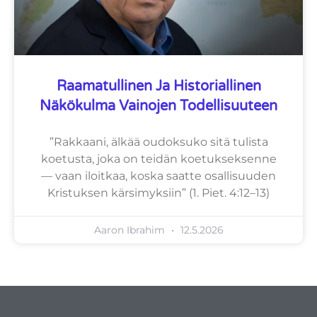
Raamatullinen Ja Historiallinen
Näkökulma Vainojen Todellisuuteen
”Rakkaani, älkää oudoksuko sitä tulista
koetusta, joka on teidän koetukseksenne
— vaan iloitkaa, koska saatte osallisuuden
Kristuksen kärsimyksiin” (1. Piet. 4:12–13)
Aaron Ibrahim
12.5.2026