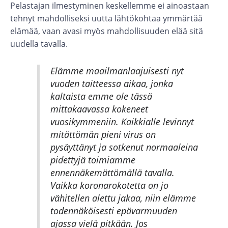
Pelastajan ilmestyminen keskellemme ei ainoastaan
tehnyt mahdolliseksi uutta lähtökohtaa ymmärtää
elämää, vaan avasi myös mahdollisuuden elää sitä
uudella tavalla.
Elämme maailmanlaajuisesti nyt
vuoden taitteessa aikaa, jonka
kaltaista emme ole tässä
mittakaavassa kokeneet
vuosikymmeniin. Kaikkialle levinnyt
mitättömän pieni virus on
pysäyttänyt ja sotkenut normaaleina
pidettyjä toimiamme
ennennäkemättömällä tavalla.
Vaikka koronarokotetta on jo
vähitellen alettu jakaa, niin elämme
todennäköisesti epävarmuuden
ajassa vielä pitkään. Jos