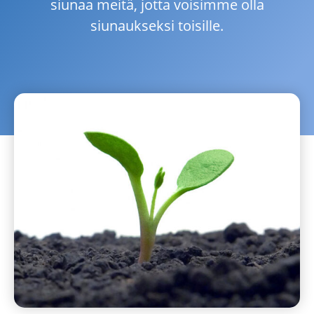
siunaa meitä, jotta voisimme olla
siunaukseksi toisille.