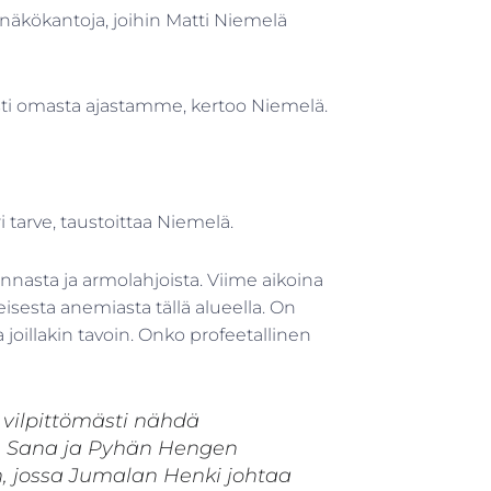
ä näkökantoja, joihin Matti Niemelä
sti omasta ajastamme, kertoo Niemelä.
 tarve, taustoittaa Niemelä.
nasta ja armolahjoista. Viime aikoina
eisesta anemiasta tällä alueella. On
 joillakin tavoin. Onko profeetallinen
ilpittömästi nähdä
n Sana ja Pyhän Hengen
n, jossa Jumalan Henki johtaa