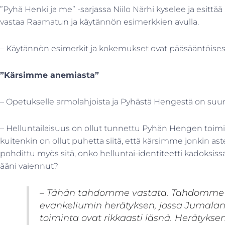
”Pyhä Henki ja me” -sarjassa Niilo Närhi kyselee ja esittä
vastaa Raamatun ja käytännön esimerkkien avulla.
– Käytännön esimerkit ja kokemukset ovat pääsääntöise
”Kärsimme anemiasta”
– Opetukselle armolahjoista ja Pyhästä Hengestä on suuri
– Helluntailaisuus on ollut tunnettu Pyhän Hengen toimin
kuitenkin on ollut puhetta siitä, että kärsimme jonkin ast
pohdittu myös sitä, onko helluntai-identiteetti kadoksissa
ääni vaiennut?
– Tähän tahdomme vastata. Tahdomme v
evankeliumin herätyksen, jossa Jumala
toiminta ovat rikkaasti läsnä. Herätykse