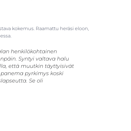
istava kokemus. Raamattu heräsi eloon,
essa.
malan henkilökohtainen
npäin. Syntyi valtava halu
la, että muutkin täyttyisivät
e panema pyrkimys koski
apseutta. Se oli