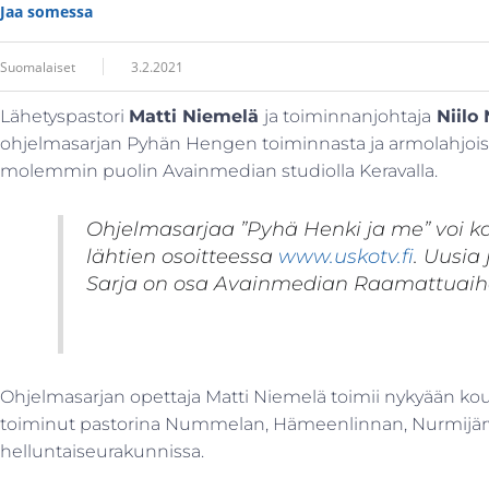
Jaa somessa
Suomalaiset
3.2.2021
Lähetyspastori
Matti Niemelä
ja toiminnanjohtaja
Niilo 
ohjelmasarjan Pyhän Hengen toiminnasta ja armolahjois
molemmin puolin Avainmedian studiolla Keravalla.
Ohjelmasarjaa ”Pyhä Henki ja me” voi k
lähtien osoitteessa
www.uskotv.fi
. Uusia 
Sarja on osa Avainmedian Raamattuaihe
Ohjelmasarjan opettaja Matti Niemelä toimii nykyään koul
toiminut pastorina Nummelan, Hämeenlinnan, Nurmijär
helluntaiseurakunnissa.