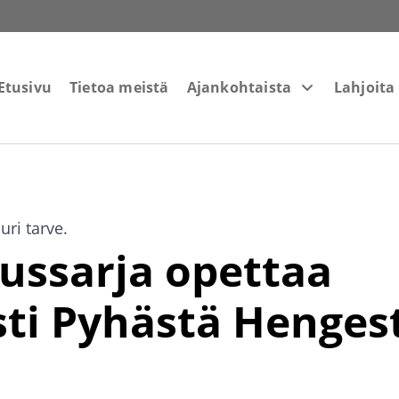
Etusivu
Tietoa meistä
Ajankohtaista
Lahjoita
ri tarve.
ussarja opettaa
ti Pyhästä Henges