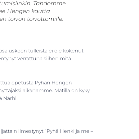
ntumisiinkin. Tahdomme
lkee Hengen kautta
n toivon toivottomille.
sa uskoon tulleista ei ole kokenut
ntynyt verrattuna siihen mitä
ustettua opetusta Pyhän Hengen
nnyttäjäksi aikanamme. Matilla on kyky
ä Närhi.
iljattain ilmestynyt ”Pyhä Henki ja me –