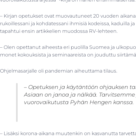
– Kirjan opetukset ovat muovautuneet 20 vuoden aikana 
rukoillessani ja kohdatessani ihmisiä kodeissa, kaduilla ja
tapahtui ensin artikkelien muodossa RV-lehteen.
– Olen opettanut aiheesta eri puolilla Suomea ja ulkopuol
monet kokouksista ja seminaareista on jouduttu siirtä
Ohjelmasarjalle oli pandemian aiheuttama tilaus.
– Opetuksen ja käytäntöön ohjauksen tar
Asiaan on janoa ja nälkää. Tarvitsemm
vuorovaikutusta Pyhän Hengen kanssa.
– Lisäksi korona-aikana muutenkin on kasvanutta tarvet