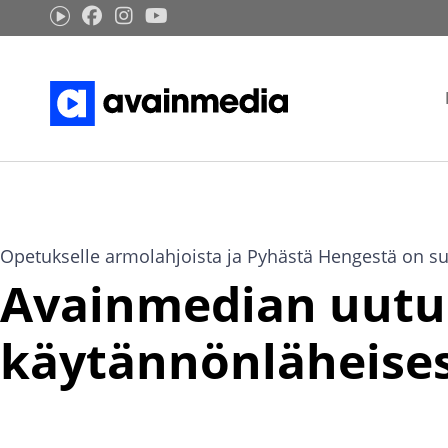
Siirry
sisältöön
Opetukselle armolahjoista ja Pyhästä Hengestä on suu
Avainmedian uutu
käytännönläheises