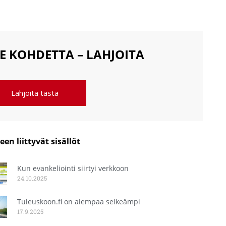
E KOHDETTA – LAHJOITA
Lahjoita tästä
een liittyvät sisällöt
Kun evankeliointi siirtyi verkkoon
24.10.2025
Tuleuskoon.fi on aiempaa selkeämpi
17.9.2025