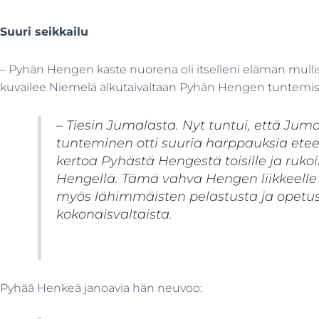
Suuri seikkailu
– Pyhän Hengen kaste nuorena oli itselleni elämän mull
kuvailee Niemelä alkutaivaltaan Pyhän Hengen tuntemis
– Tiesin Jumalasta. Nyt tuntui, että Ju
tunteminen otti suuria harppauksia etee
kertoa Pyhästä Hengestä toisille ja rukoil
Hengellä. Tämä vahva Hengen liikkeell
myös lähimmäisten pelastusta ja opetusl
kokonaisvaltaista.
Pyhää Henkeä janoavia hän neuvoo: