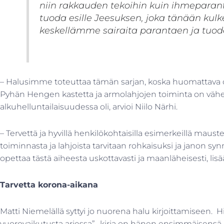
niin rakkauden tekoihin kuin ihmepara
tuoda esille Jeesuksen, joka tänään ku
keskellämme sairaita parantaen ja tuode
– Halusimme toteuttaa tämän sarjan, koska huomattava o
Pyhän Hengen kastetta ja armolahjojen toiminta on vähe
alkuhelluntailaisuudessa oli, arvioi Niilo Närhi.
– Tervettä ja hyvillä henkilökohtaisilla esimerkeillä ma
toiminnasta ja lahjoista tarvitaan rohkaisuksi ja janon sy
opettaa tästä aiheesta uskottavasti ja maanläheisesti, lisä
Tarvetta korona-aikana
Matti Niemelällä syttyi jo nuorena halu kirjoittamiseen. H
vuorovaikutusta arjessa” -kirja on hänen ensimmäisensä.