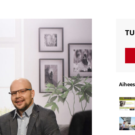
TU
Aihees