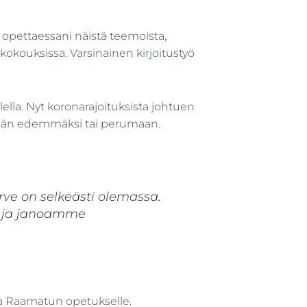
opettaessani näistä teemoista,
 kokouksissa. Varsinainen kirjoitustyö
ella. Nyt koronarajoituksista johtuen
mään edemmäksi tai perumaan.
ve on selkeästi olemassa.
e ja janoamme
ta Raamatun opetukselle.