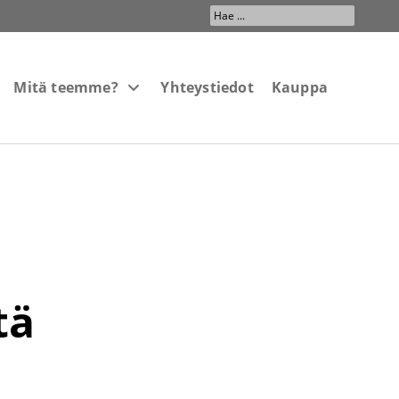
Search
...
Mitä teemme?
Yhteystiedot
Kauppa
tä