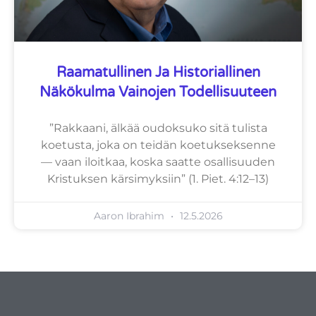
Raamatullinen Ja Historiallinen
Näkökulma Vainojen Todellisuuteen
”Rakkaani, älkää oudoksuko sitä tulista
koetusta, joka on teidän koetukseksenne
— vaan iloitkaa, koska saatte osallisuuden
Kristuksen kärsimyksiin” (1. Piet. 4:12–13)
Aaron Ibrahim
12.5.2026