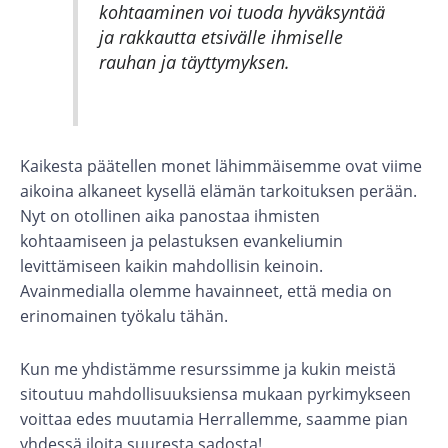
kohtaaminen voi tuoda hyväksyntää
ja rakkautta etsivälle ihmiselle
rauhan ja täyttymyksen.
Kaikesta päätellen monet lähimmäisemme ovat viime
aikoina alkaneet kysellä elämän tarkoituksen perään.
Nyt on otollinen aika panostaa ihmisten
kohtaamiseen ja pelastuksen evankeliumin
levittämiseen kaikin mahdollisin keinoin.
Avainmedialla olemme havainneet, että media on
erinomainen työkalu tähän.
Kun me yhdistämme resurssimme ja kukin meistä
sitoutuu mahdollisuuksiensa mukaan pyrkimykseen
voittaa edes muutamia Herrallemme, saamme pian
yhdessä iloita suuresta sadosta!