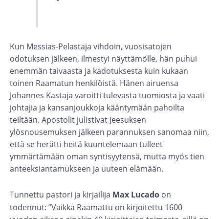
Kun Messias-Pelastaja vihdoin, vuosisatojen
odotuksen jälkeen, ilmestyi näyttämölle, hän puhui
enemmän taivaasta ja kadotuksesta kuin kukaan
toinen Raamatun henkilöistä. Hänen airuensa
Johannes Kastaja varoitti tulevasta tuomiosta ja vaati
johtajia ja kansanjoukkoja kääntymään pahoilta
teiltään. Apostolit julistivat Jeesuksen
ylösnousemuksen jälkeen parannuksen sanomaa niin,
että se herätti heitä kuuntelemaan tulleet
ymmärtämään oman syntisyytensä, mutta myös tien
anteeksiantamukseen ja uuteen elämään.
Tunnettu pastori ja kirjailija
Max Lucado
on
todennut: ”Vaikka Raamattu on kirjoitettu 1600