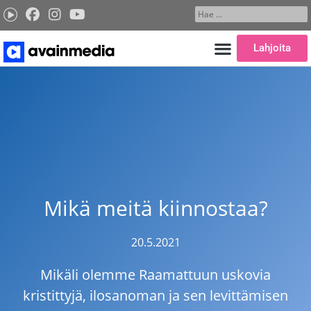
Siirry
Search
sisältöön
...
Lahjoita
Mikä meitä kiinnostaa?
20.5.2021
Mikäli olemme Raamattuun uskovia
kristittyjä, ilosanoman ja sen levittämisen