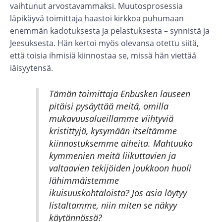
vaihtunut arvostavammaksi. Muutosprosessia
läpikäyvä toimittaja haastoi kirkkoa puhumaan
enemmän kadotuksesta ja pelastuksesta – synnistä ja
Jeesuksesta. Hän kertoi myös olevansa otettu siitä,
että toisia ihmisiä kiinnostaa se, missä hän viettää
iäisyytensä.
Tämän toimittaja Enbusken lauseen
pitäisi pysäyttää meitä, omilla
mukavuusalueillamme viihtyviä
kristittyjä, kysymään itseltämme
kiinnostuksemme aiheita. Mahtuuko
kymmenien meitä liikuttavien ja
valtaavien tekijöiden joukkoon huoli
lähimmäistemme
ikuisuuskohtaloista? Jos asia löytyy
listaltamme, niin miten se näkyy
käytännössä?