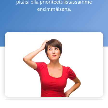
pitäisi olla prioriteettilistassamme
ensimmäisenä.