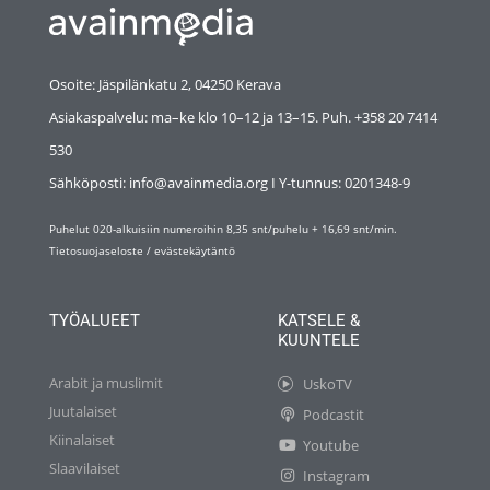
Osoite: Jäspilänkatu 2, 04250 Kerava
Asiakaspalvelu: ma–ke klo 10–12 ja 13–15. Puh. +358 20 7414
530
Sähköposti: info@avainmedia.org I Y-tunnus:
0201348-9
Puhelut 020-alkuisiin numeroihin 8,35 snt/puhelu + 16,69 snt/min.
Tietosuojaseloste
/
evästekäytäntö
TYÖALUEET
KATSELE &
KUUNTELE
Arabit ja muslimit
UskoTV
Juutalaiset
Podcastit
Kiinalaiset
Youtube
Slaavilaiset
Instagram