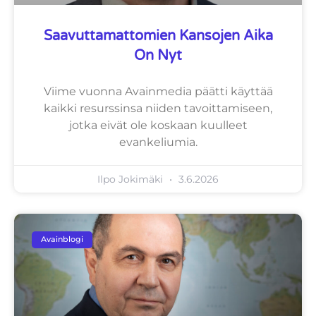
Saavuttamattomien Kansojen Aika
On Nyt
Viime vuonna Avainmedia päätti käyttää
kaikki resurssinsa niiden tavoittamiseen,
jotka eivät ole koskaan kuulleet
evankeliumia.
Ilpo Jokimäki
3.6.2026
Avainblogi