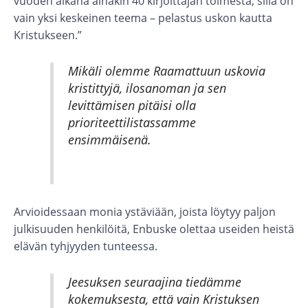
vuoden aikana ainakin 40 kirjoittajan toimesta, sillä on
vain yksi keskeinen teema – pelastus uskon kautta
Kristukseen.”
Mikäli olemme Raamattuun uskovia
kristittyjä, ilosanoman ja sen
levittämisen pitäisi olla
prioriteettilistassamme
ensimmäisenä.
Arvioidessaan monia ystäviään, joista löytyy paljon
julkisuuden henkilöitä, Enbuske olettaa useiden heistä
elävän tyhjyyden tunteessa.
Jeesuksen seuraajina tiedämme
kokemuksesta, että vain Kristuksen