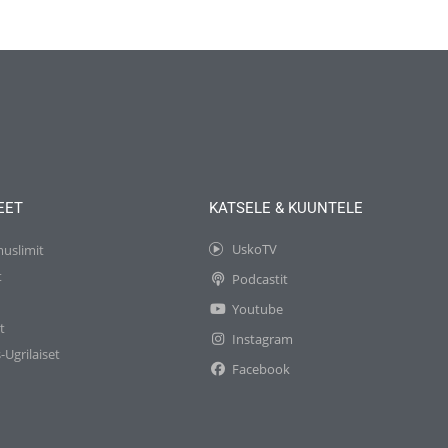
EET
KATSELE & KUUNTELE
UskoTV
muslimit
t
Podcastit
t
Youtube
t
Instagram
-Ugrilaiset
Facebook