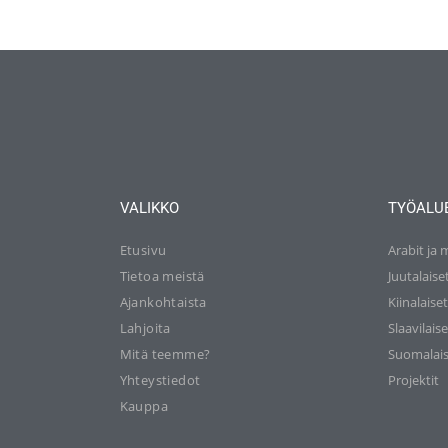
VALIKKO
TYÖALU
Etusivu
Arabit ja 
Tietoa meistä
Juutalaise
Ajankohtaista
Kiinalaise
Lahjoita
Slaavilaise
Mitä teemme?
Suomalais
Yhteystiedot
Projektit
Kauppa