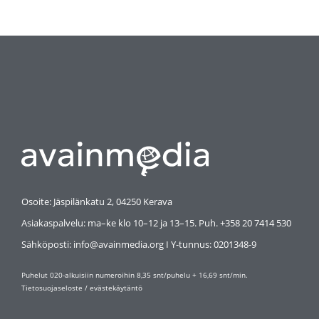
Osoite: Jäspilänkatu 2, 04250 Kerava
Asiakaspalvelu: ma–ke klo 10–12 ja 13–15. Puh. +358 20 7414 530
Sähköposti: info@avainmedia.org I Y-tunnus:
0201348-9
Puhelut 020-alkuisiin numeroihin 8,35 snt/puhelu + 16,69 snt/min.
Tietosuojaseloste
/
evästekäytäntö