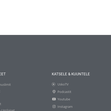
EET
KATSELE & KUUNTELE
UskoTV
muslimit
t
Podcastit
t
Youtube
t
Instagram
-Ugrilaiset