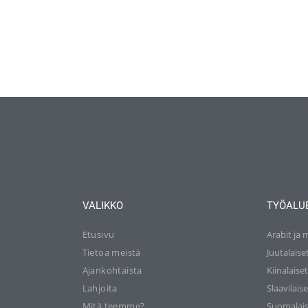
VALIKKO
TYÖALU
Etusivu
Arabit ja 
Tietoa meistä
Juutalaise
Ajankohtaista
Kiinalaise
Lahjoita
Slaavilaise
Mitä teemme?
Suomalais