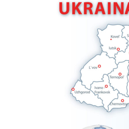
tulevasta
saa
ukrainalaiset
etsiytymään
hengellisten
asioiden
pariin