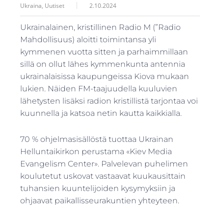
Ukraina
,
Uutiset
2.10.2024
Ukrainalainen, kristillinen Radio M (”Radio
Mahdollisuus) aloitti toimintansa yli
kymmenen vuotta sitten ja parhaimmillaan
sillä on ollut lähes kymmenkunta antennia
ukrainalaisissa kaupungeissa Kiova mukaan
lukien. Näiden FM-taajuudella kuuluvien
lähetysten lisäksi radion kristillistä tarjontaa voi
kuunnella ja katsoa netin kautta kaikkialla.
70 % ohjelmasisällöstä tuottaa Ukrainan
Helluntaikirkon perustama «Kiev Media
Evangelism Center». Palvelevan puhelimen
koulutetut uskovat vastaavat kuukausittain
tuhansien kuuntelijoiden kysymyksiin ja
ohjaavat paikallisseurakuntien yhteyteen.