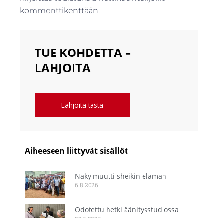
kommenttikenttään.
TUE KOHDETTA –
LAHJOITA
Lahjoita tästä
Aiheeseen liittyvät sisällöt
Näky muutti sheikin elämän
6.8.2026
Odotettu hetki äänitysstudiossa