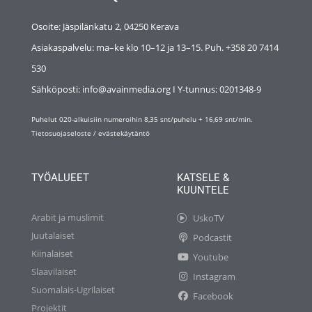
Osoite: Jäspilänkatu 2, 04250 Kerava
Asiakaspalvelu: ma–ke klo 10–12 ja 13–15. Puh. +358 20 7414
530
Sähköposti: info@avainmedia.org I Y-tunnus:
0201348-9
Puhelut 020-alkuisiin numeroihin 8,35 snt/puhelu + 16,69 snt/min.
Tietosuojaseloste
/
evästekäytäntö
TYÖALUEET
KATSELE &
KUUNTELE
Arabit ja muslimit
UskoTV
Juutalaiset
Podcastit
Kiinalaiset
Youtube
Slaavilaiset
Instagram
Suomalais-Ugrilaiset
Facebook
Projektit