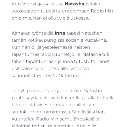
Kun Vinnytsjassa asuva
Natasha
joitakin
vuosia sitten rupesi kuuntelemaan Radio M:n
ohjelmia, hän ei ollut vielä uskossa.
Kanavan työntekijä
Inna
tapasi Natashan
tämän kotikaupungissa sodan alkupäivinä,
kun hän oli järjestelemässä naisten
tapahtumaa radiokuuntelijoille. Natasha tuli
tähän tapahtumaan ja Inna tutustutti hänet
uskoviin sisariin, jotka alkoivat pitää
säännöllistä yhteyttä Natashaan.
Ja nyt, pari vuotta myöhemmin, Natasha
päätti käydä uskovien kasteella ja tällä hetkellä
hän on aktiivisesti mukana paikallisen
seurakunnan toiminnassa. Sen lisäksi hän
kuuntelee Radio M:n aamulähetyksiä ja
kirjoittaa todistuksia nettikuuntelijoille