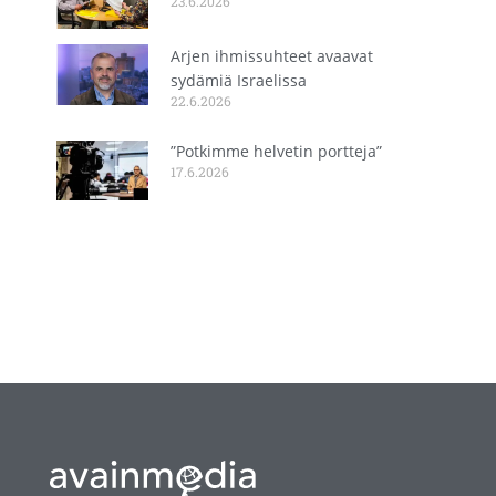
23.6.2026
Arjen ihmissuhteet avaavat
sydämiä Israelissa
22.6.2026
”Potkimme helvetin portteja”
17.6.2026