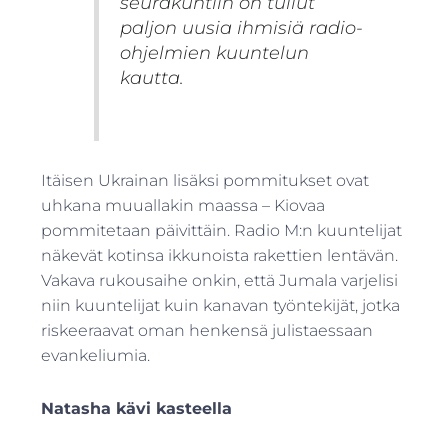
seurakuntiin on tullut
paljon uusia ihmisiä radio-
ohjelmien kuuntelun
kautta.
Itäisen Ukrainan lisäksi pommitukset ovat
uhkana muuallakin maassa – Kiovaa
pommitetaan päivittäin. Radio M:n kuuntelijat
näkevät kotinsa ikkunoista rakettien lentävän.
Vakava rukousaihe onkin, että Jumala varjelisi
niin kuuntelijat kuin kanavan työntekijät, jotka
riskeeraavat oman henkensä julistaessaan
evankeliumia.
Natasha kävi kasteella