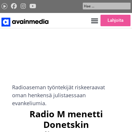
Siirry
Search
sisältöön
...
Lahjoita
Radioaseman työntekijät riskeeraavat
oman henkensä julistaessaan
evankeliumia.
Radio M menetti
Donetskin