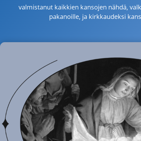
valmistanut kaikkien kansojen nähdä, valk
pakanoille, ja kirkkaudeksi kansa