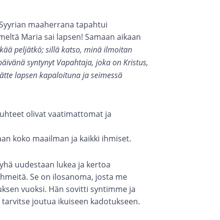
 Syyrian maaherrana tapahtui
imeltä Maria sai lapsen! Samaan aikaan
lkää peljätkö; sillä katso, minä ilmoitan
ä päivänä syntynyt Vapahtaja, joka on Kristus,
dätte lapsen kapaloituna ja seimessä
suhteet olivat vaatimattomat ja
aan koko maailman ja kaikki ihmiset.
yhä uudestaan lukea ja kertoa
 ihmeitä. Se on ilosanoma, josta me
ksen vuoksi. Hän sovitti syntimme ja
 tarvitse joutua ikuiseen kadotukseen.