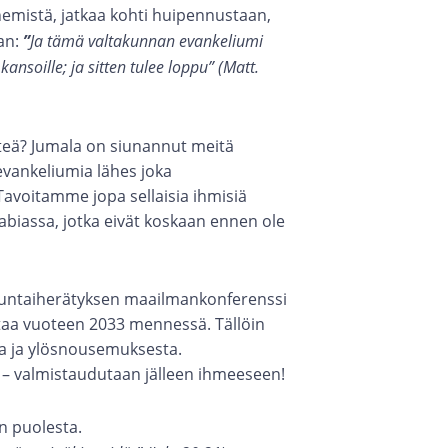
ehemistä, jatkaa kohti huipennustaan,
an:
”
Ja tämä valtakunnan evankeliumi
nsoille; ja sitten tulee loppu” (Matt.
ähteä? Jumala on siunannut meitä
e evankeliumia lähes joka
Tavoitamme jopa sellaisia ihmisiä
rabiassa, jotka eivät koskaan ennen ole
elluntaiherätyksen maailmankonferenssi
ntaa vuoteen 2033 mennessä. Tällöin
a ja ylösnousemuksesta.
– valmistaudutaan jälleen ihmeeseen!
n puolesta.