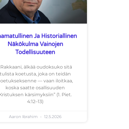
amatullinen Ja Historiallinen
Näkökulma Vainojen
Todellisuuteen
”Rakkaani, älkää oudoksuko sitä
tulista koetusta, joka on teidän
oetukseksenne — vaan iloitkaa,
koska saatte osallisuuden
Kristuksen kärsimyksiin” (1. Piet.
4:12–13)
Aaron Ibrahim
12.5.2026