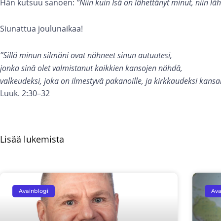
Hän kutsuu sanoen:
”Niin kuin Isä on lähettänyt minut, niin lä
Siunattua joulunaikaa!
”Sillä minun silmäni ovat nähneet sinun autuutesi,
jonka sinä olet valmistanut kaikkien kansojen nähdä,
valkeudeksi, joka on ilmestyvä pakanoille, ja kirkkaudeksi kansalle
Luuk. 2:30–32
Lisää lukemista
Avainblogi
Ava