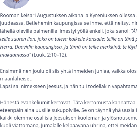
Rooman keisari Augustuksen aikana ja Kyreniuksen ollessa
Juudeassa, Betlehemin kaupungissa se ihme, että neitsyt n
lähellä oleville paimenille ilmestyi yöllä enkeli, joka sanoi:
”Ä
teille suuren ilon, joka on tuleva kaikelle kansalle: teille on tän
Herra, Daavidin kaupungissa. Ja tämä on teille merkkinä: te löy
makaamassa”
(Luuk. 2:10–12).
Ensimmäinen joulu oli siis yhtä ihmeiden juhlaa, vaikka olo
maanläheiset.
Lapsi sai nimekseen Jeesus, ja hän tuli todellakin vapahtam
Hänestä evankeliumit kertovat. Tätä kertomusta kannattaa 
eteenpäin aina uusille sukupolville. Se on täynnä yhä uusia
kaikki olemme osallisia Jeesuksen kuoleman ja ylösnousemu
kuoli viattomana, Jumalalle kelpaavana uhrina, ettei meidän