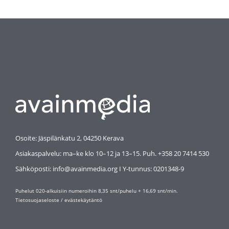
Osoite: Jäspilänkatu 2, 04250 Kerava
Asiakaspalvelu: ma–ke klo 10–12 ja 13–15. Puh. +358 20 7414 530
Sähköposti: info@avainmedia.org I Y-tunnus:
0201348-9
Puhelut 020-alkuisiin numeroihin 8,35 snt/puhelu + 16,69 snt/min.
Tietosuojaseloste
/
evästekäytäntö