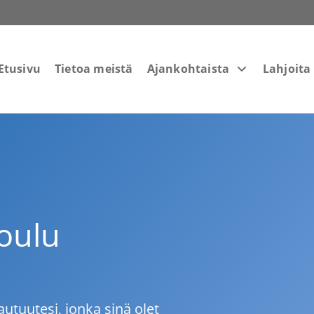
Etusivu
Tietoa meistä
Ajankohtaista
Lahjoita
oulu
utuutesi, jonka sinä olet