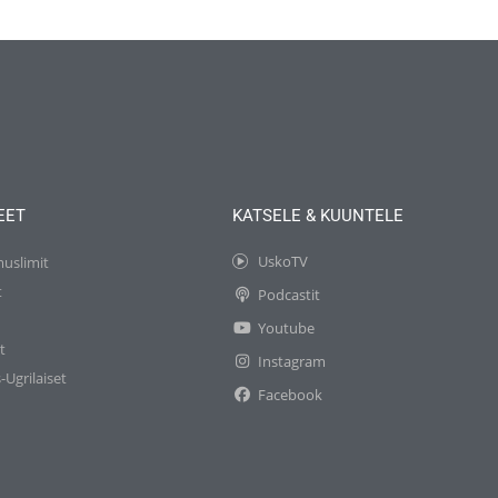
EET
KATSELE & KUUNTELE
UskoTV
muslimit
t
Podcastit
t
Youtube
t
Instagram
-Ugrilaiset
Facebook