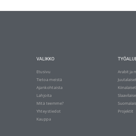
VALIKKO
TYÖALU
Etusivu
Arabit ja 
Tietoa meistä
Juutalaise
Ajankohtaista
Kiinalaise
Lahjoita
Slaavilaise
Mitä teemme?
Suomalais
Yhteystiedot
Projektit
Kauppa