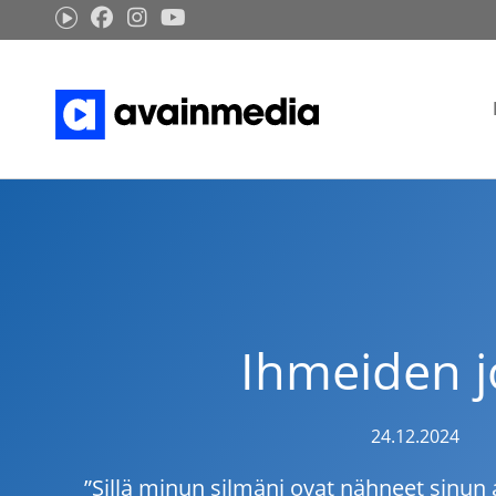
Siirry
sisältöön
Ihmeiden j
24.12.2024
”Sillä minun silmäni ovat nähneet sinun a