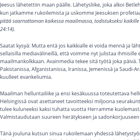
Jeesus lähetettiin maan päälle. Lähetysliike, joka alkoi Betl
kun jatkamme rukoilemista ja uskomme Jeesuksen profetia
pitää saarnattaman kaikessa maailmassa, todistukseksi kaikille ka
24:14).
Saatat kysyä: Mutta entä jos kaikkialle ei voida mennä ja l
sellaisilla mediavälineillä, että voimme nyt julistaa ihmisill
maailmankolkkaan. Avainmedia tekee sitä työtä joka päivä. 
Pakistanissa, Afganistanissa, Iranissa, Jemenissä ja Saudi-A
kuulleet evankeliumia.
Maailman helluntailiike ja ensi kesäkuussa toteutettava h
Helsingissä ovat asettaneet tavoitteeksi miljoona seuraku
tulee kuluneeksi kaksi tuhatta vuotta Herramme kuolemast
Valmistaudutaan suureen herätykseen ja sadonkorjuuseen 
Tänä jouluna kutsun sinua rukoilemaan yhdessä lähetystyö