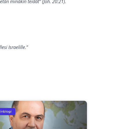
hetän minäkin teidät” (Joh. 20:21).
si Israelille.”
inblogi