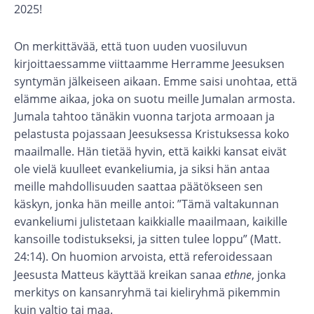
2025!
On merkittävää, että tuon uuden vuosiluvun
kirjoittaessamme viittaamme Herramme Jeesuksen
syntymän jälkeiseen aikaan. Emme saisi unohtaa, että
elämme aikaa, joka on suotu meille Jumalan armosta.
Jumala tahtoo tänäkin vuonna tarjota armoaan ja
pelastusta pojassaan Jeesuksessa Kristuksessa koko
maailmalle. Hän tietää hyvin, että kaikki kansat eivät
ole vielä kuulleet evankeliumia, ja siksi hän antaa
meille mahdollisuuden saattaa päätökseen sen
käskyn, jonka hän meille antoi: ”Tämä valtakunnan
evankeliumi julistetaan kaikkialle maailmaan, kaikille
kansoille todistukseksi, ja sitten tulee loppu” (Matt.
24:14). On huomion arvoista, että referoidessaan
Jeesusta Matteus käyttää kreikan sanaa
ethne
, jonka
merkitys on kansanryhmä tai kieliryhmä pikemmin
kuin valtio tai maa.