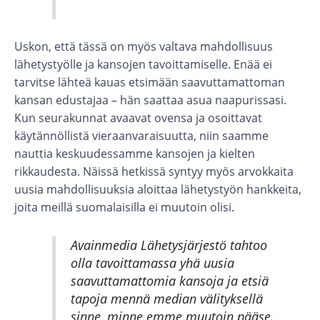
Uskon, että tässä on myös valtava mahdollisuus
lähetystyölle ja kansojen tavoittamiselle. Enää ei
tarvitse lähteä kauas etsimään saavuttamattoman
kansan edustajaa – hän saattaa asua naapurissasi.
Kun seurakunnat avaavat ovensa ja osoittavat
käytännöllistä vieraanvaraisuutta, niin saamme
nauttia keskuudessamme kansojen ja kielten
rikkaudesta. Näissä hetkissä syntyy myös arvokkaita
uusia mahdollisuuksia aloittaa lähetystyön hankkeita,
joita meillä suomalaisilla ei muutoin olisi.
Avainmedia Lähetysjärjestö tahtoo
olla tavoittamassa yhä uusia
saavuttamattomia kansoja ja etsiä
tapoja mennä median välityksellä
sinne, minne emme muutoin pääse.