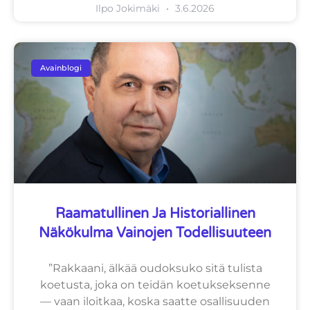
Ilpo Jokimäki
3.6.2026
Avainblogi
Raamatullinen Ja Historiallinen
Näkökulma Vainojen Todellisuuteen
”Rakkaani, älkää oudoksuko sitä tulista
koetusta, joka on teidän koetukseksenne
— vaan iloitkaa, koska saatte osallisuuden