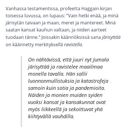
Vanhassa testamentissa, profeetta Haggain kirjan
toisessa luvussa, on lupaus: ”Vain hetki enää, ja minä
järisytän taivaan ja maan, meret ja mantereet. Minä
saatan kansat kauhun valtaan, ja niiden aarteet
tuodaan tänne.” Joissakin käännöksissä sana
järisyttää
on käännetty merkityksellä
ravistella
.
On nähtävissä, että juuri nyt Jumala
järisyttää ja ravistelee maailmaa
monella tavalla. Hän sallii
luonnonmullistuksia ja katastrofeja
samoin kuin sotia ja pandemioita.
Näiden ja monien muiden syiden
vuoksi kansat ja kansakunnat ovat
myös liikkeellä ja sekoittuvat yhä
kiihtyvällä vauhdilla.