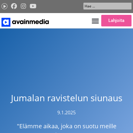
Siirry
Search
sisältöön
...
Lahjoita
Jumalan ravistelun siunaus
9.1.2025
"Elämme aikaa, joka on suotu meille