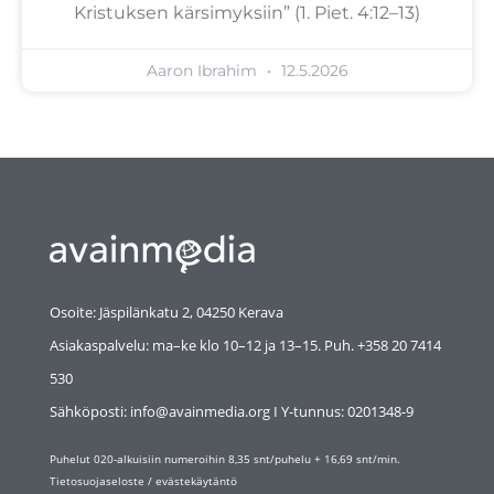
Kristuksen kärsimyksiin” (1. Piet. 4:12–13)
Aaron Ibrahim
12.5.2026
Osoite: Jäspilänkatu 2, 04250 Kerava
Asiakaspalvelu: ma–ke klo 10–12 ja 13–15. Puh. +358 20 7414
530
Sähköposti: info@avainmedia.org I Y-tunnus:
0201348-9
Puhelut 020-alkuisiin numeroihin 8,35 snt/puhelu + 16,69 snt/min.
Tietosuojaseloste
/
evästekäytäntö