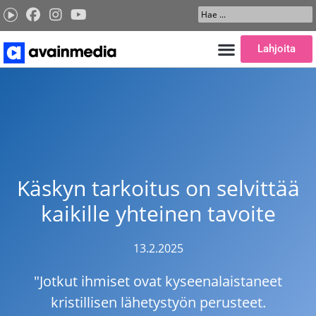
Siirry
Search
sisältöön
...
Lahjoita
Käskyn tarkoitus on selvittää
kaikille yhteinen tavoite
13.2.2025
"Jotkut ihmiset ovat kyseenalaistaneet
kristillisen lähetystyön perusteet.