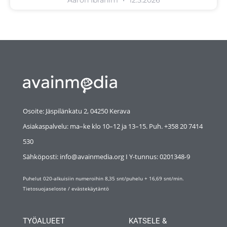
Aaron Ibrahim
12.5.2026
Osoite: Jäspilänkatu 2, 04250 Kerava
Asiakaspalvelu: ma–ke klo 10–12 ja 13–15. Puh. +358 20 7414
530
Sähköposti: info@avainmedia.org I Y-tunnus:
0201348-9
Puhelut 020-alkuisiin numeroihin 8,35 snt/puhelu + 16,69 snt/min.
Tietosuojaseloste
/
evästekäytäntö
TYÖALUEET
KATSELE &