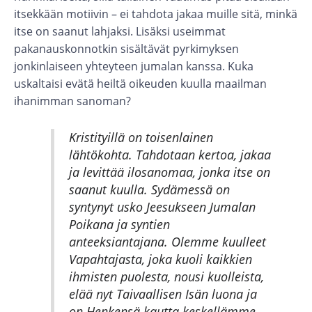
itsekkään motiivin – ei tahdota jakaa muille sitä, minkä
itse on saanut lahjaksi. Lisäksi useimmat
pakanauskonnotkin sisältävät pyrkimyksen
jonkinlaiseen yhteyteen jumalan kanssa. Kuka
uskaltaisi evätä heiltä oikeuden kuulla maailman
ihanimman sanoman?
Kristityillä on toisenlainen
lähtökohta. Tahdotaan kertoa, jakaa
ja levittää ilosanomaa, jonka itse on
saanut kuulla. Sydämessä on
syntynyt usko Jeesukseen Jumalan
Poikana ja syntien
anteeksiantajana. Olemme kuulleet
Vapahtajasta, joka kuoli kaikkien
ihmisten puolesta, nousi kuolleista,
elää nyt Taivaallisen Isän luona ja
on Henkensä kautta keskellämme.