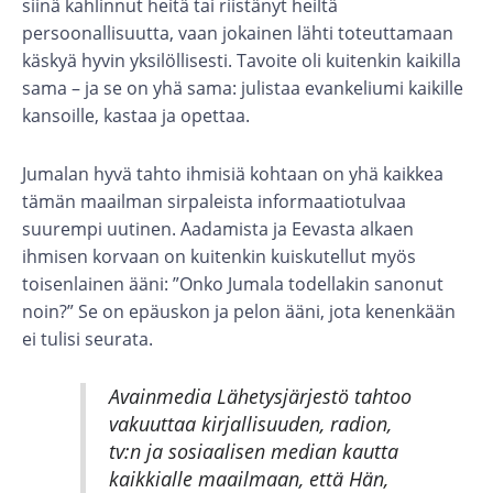
siinä kahlinnut heitä tai riistänyt heiltä
persoonallisuutta, vaan jokainen lähti toteuttamaan
käskyä hyvin yksilöllisesti. Tavoite oli kuitenkin kaikilla
sama – ja se on yhä sama: julistaa evankeliumi kaikille
kansoille, kastaa ja opettaa.
Jumalan hyvä tahto ihmisiä kohtaan on yhä kaikkea
tämän maailman sirpaleista informaatiotulvaa
suurempi uutinen. Aadamista ja Eevasta alkaen
ihmisen korvaan on kuitenkin kuiskutellut myös
toisenlainen ääni: ”Onko Jumala todellakin sanonut
noin?” Se on epäuskon ja pelon ääni, jota kenenkään
ei tulisi seurata.
Avainmedia Lähetysjärjestö tahtoo
vakuuttaa kirjallisuuden, radion,
tv:n ja sosiaalisen median kautta
kaikkialle maailmaan, että Hän,