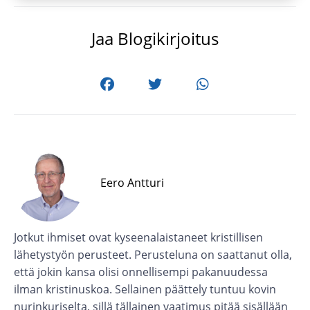
Jaa Blogikirjoitus
Eero Antturi
Jotkut ihmiset ovat kyseenalaistaneet kristillisen
lähetystyön perusteet. Perusteluna on saattanut olla,
että jokin kansa olisi onnellisempi pakanuudessa
ilman kristinuskoa. Sellainen päättely tuntuu kovin
nurinkuriselta, sillä tällainen vaatimus pitää sisällään