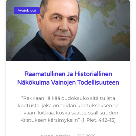
Avainblogi
Raamatullinen Ja Historiallinen
Näkökulma Vainojen Todellisuuteen
”Rakkaani, älkää oudoksuko sitä tulista
koetusta, joka on teidän koetukseksenne
— vaan iloitkaa, koska saatte osallisuuden
Kristuksen kärsimyksiin” (1. Piet. 4:12–13)