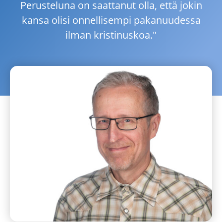
Perusteluna on saattanut olla, että jokin
kansa olisi onnellisempi pakanuudessa
ilman kristinuskoa."