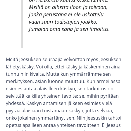
Meillä on aihetta iloon ja toivoon,
jonka perustana ei ole uskottelu
vaan suuri todistajien joukko,
Jumalan oma sana ja sen ilmoitus.
Meitä Jeesuksen seuraajia velvoittaa myös Jeesuksen
lähetyskäsky. Voi olla, ettei käsky ja käskeminen aina
tunnu niin kivalta. Mutta kun ymmärrämme sen
merkityksen, asian luonne muuttuu. Kun armeijassa
esimies antaa alaisilleen käskyn, sen tarkoitus on
selvittää kaikille yhteinen tavoite: se, mihin pyritään
yhdessä. Käskyn antamisen jälkeen esimies vielä
pyytää alaisiaan toistamaan käskyn, jotta selviää,
onko jokainen ymmärtänyt sen. Niin Jeesuskin tahtoi
opetuslapsilleen antaa yhteisen tavoitteen. Ei Jeesus