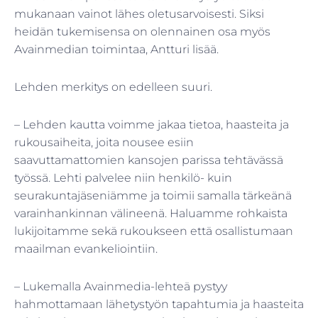
mukanaan vainot lähes oletusarvoisesti. Siksi
heidän tukemisensa on olennainen osa myös
Avainmedian toimintaa, Antturi lisää.
Lehden merkitys on edelleen suuri.
– Lehden kautta voimme jakaa tietoa, haasteita ja
rukousaiheita, joita nousee esiin
saavuttamattomien kansojen parissa tehtävässä
työssä. Lehti palvelee niin henkilö- kuin
seurakuntajäseniämme ja toimii samalla tärkeänä
varainhankinnan välineenä. Haluamme rohkaista
lukijoitamme sekä rukoukseen että osallistumaan
maailman evankeliointiin.
– Lukemalla Avainmedia-lehteä pystyy
hahmottamaan lähetystyön tapahtumia ja haasteita