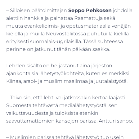
– Silloisen päätoimittajan
Seppo Pehkosen
johdolla
alettiin hankkia ja painattaa Raamattuja sekä
muuta evankelioimis- ja opetusmateriaalia venäjän
kielellä ja muilla Neuvostoliitossa puhutuilla kielillä –
erityisesti suomalais-ugrilaisilla. Tässä suhteessa
perinne on jatkunut tähän päivään saakka.
Lehden sisältö on heijastanut aina järjestön
ajankohtaisia lähetystyökohteita, kuten esimerkiksi
Kiinaa, arabi- ja muslimimaailmaa ja juutalaistyötä.
– Toivoisin, että lehti voi jatkossakin kertoa laajasti
Suomesta tehtävästä medialähetystyöstä, sen
vaikuttavuudesta ja tuloksista etenkin
saavuttamattomien kansojen parissa, Antturi sanoo.
– Muslimien parissa tehtävä lähetystyö tuo usein