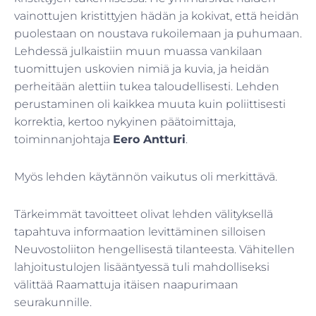
vainottujen kristittyjen hädän ja kokivat, että heidän
puolestaan on noustava rukoilemaan ja puhumaan.
Lehdessä julkaistiin muun muassa vankilaan
tuomittujen uskovien nimiä ja kuvia, ja heidän
perheitään alettiin tukea taloudellisesti. Lehden
perustaminen oli kaikkea muuta kuin poliittisesti
korrektia, kertoo nykyinen päätoimittaja,
toiminnanjohtaja
Eero Antturi
.
Myös lehden käytännön vaikutus oli merkittävä.
Tärkeimmät tavoitteet olivat lehden välityksellä
tapahtuva informaation levittäminen silloisen
Neuvostoliiton hengellisestä tilanteesta. Vähitellen
lahjoitustulojen lisääntyessä tuli mahdolliseksi
välittää Raamattuja itäisen naapurimaan
seurakunnille.