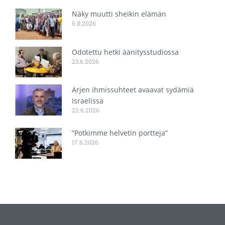
Näky muutti sheikin elämän
6.8.2026
Odotettu hetki äänitysstudiossa
23.6.2026
Arjen ihmissuhteet avaavat sydämiä
Israelissa
22.6.2026
”Potkimme helvetin portteja”
17.6.2026