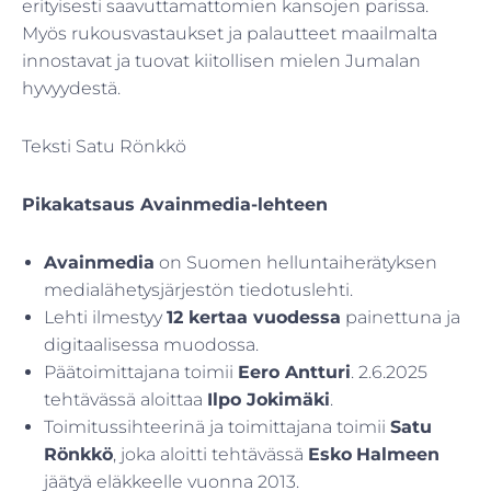
erityisesti saavuttamattomien kansojen parissa.
Myös rukousvastaukset ja palautteet maailmalta
innostavat ja tuovat kiitollisen mielen Jumalan
hyvyydestä.
Teksti Satu Rönkkö
Pikakatsaus Avainmedia-lehteen
Avainmedia
on Suomen helluntaiherätyksen
medialähetysjärjestön tiedotuslehti.
Lehti ilmestyy
12 kertaa vuodessa
painettuna ja
digitaalisessa muodossa.
Päätoimittajana toimii
Eero Antturi
. 2.6.2025
tehtävässä aloittaa
Ilpo Jokimäki
.
Toimitussihteerinä ja toimittajana toimii
Satu
Rönkkö
, joka aloitti tehtävässä
Esko
Halmeen
jäätyä eläkkeelle vuonna 2013.