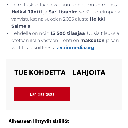
Toimituskuntaan ovat kuuluneet muun muassa
Heikki Jäntti
ja
Sari Ibrahim
sekä tuoreimpana
vahvistuksena vuoden 2025 alusta
Heikki
Salmela
.
Lehdellä on noin
15 500 tilaajaa
. Uusia tilauksia
otetaan ilolla vastaan! Lehti on
maksuton
ja sen
voi tilata osoitteesta
avainmedia.org
.
TUE KOHDETTA – LAHJOITA
Lahjoita tästä
Aiheeseen liittyvät sisällöt