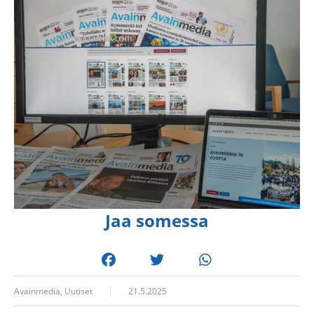
Jaa somessa
Avainmedia
,
Uutiset
21.5.2025