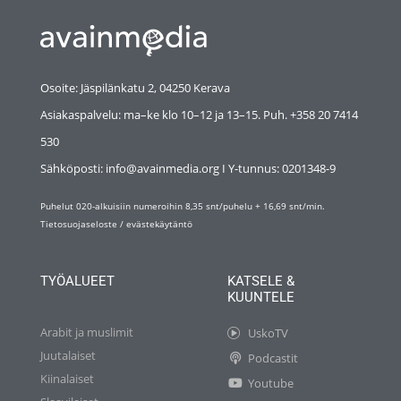
Osoite: Jäspilänkatu 2, 04250 Kerava
Asiakaspalvelu: ma–ke klo 10–12 ja 13–15. Puh. +358 20 7414
530
Sähköposti: info@avainmedia.org I Y-tunnus:
0201348-9
Puhelut 020-alkuisiin numeroihin 8,35 snt/puhelu + 16,69 snt/min.
Tietosuojaseloste
/
evästekäytäntö
TYÖALUEET
KATSELE &
KUUNTELE
Arabit ja muslimit
UskoTV
Juutalaiset
Podcastit
Kiinalaiset
Youtube