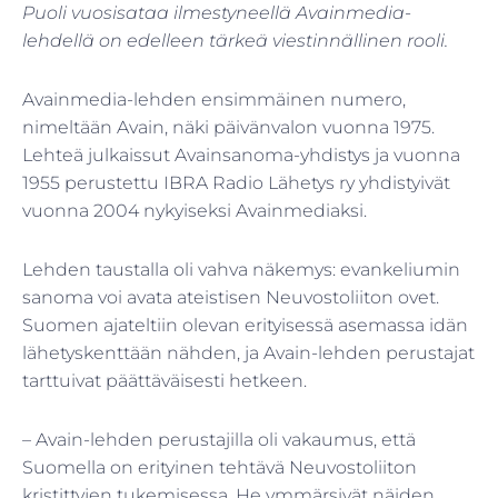
Puoli vuosisataa ilmestyneellä Avainmedia-
lehdellä on edelleen tärkeä viestinnällinen rooli.
Avainmedia-lehden ensimmäinen numero,
nimeltään Avain, näki päivänvalon vuonna 1975.
Lehteä julkaissut Avainsanoma-yhdistys ja vuonna
1955 perustettu IBRA Radio Lähetys ry yhdistyivät
vuonna 2004 nykyiseksi Avainmediaksi.
Lehden taustalla oli vahva näkemys: evankeliumin
sanoma voi avata ateistisen Neuvostoliiton ovet.
Suomen ajateltiin olevan erityisessä asemassa idän
lähetyskenttään nähden, ja Avain-lehden perustajat
tarttuivat päättäväisesti hetkeen.
– Avain-lehden perustajilla oli vakaumus, että
Suomella on erityinen tehtävä Neuvostoliiton
kristittyjen tukemisessa. He ymmärsivät näiden