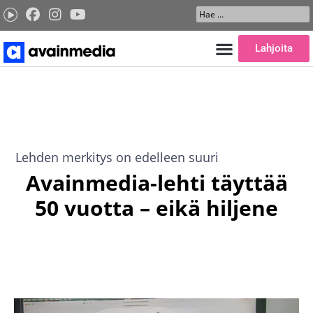
Siirry
Search
sisältöön
...
Lahjoita
Lehden merkitys on edelleen suuri
Avainmedia-lehti täyttää
50 vuotta – eikä hiljene