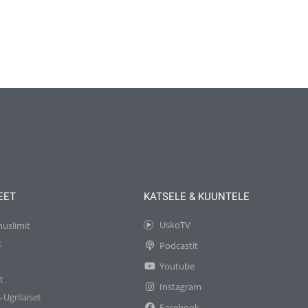
EET
KATSELE & KUUNTELE
UskoTV
muslimit
t
Podcastit
t
Youtube
t
Instagram
-Ugrilaiset
Facebook