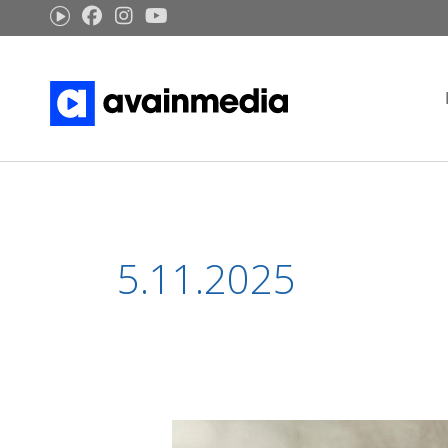
Siirry
sisältöön
5.11.2025
Belutšeilla