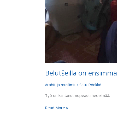
Belutšeilla on ensimmäis
Arabit ja muslimit
/
Satu Rönkkö
Työ on kantanut nopeasti hedelmää.
Read More »