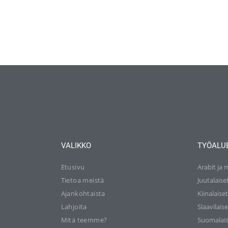
VALIKKO
TYÖALU
Etusivu
Arabit ja 
Tietoa meistä
Juutalaise
Ajankohtaista
Kiinalaise
Lahjoita
Slaavilaise
Mitä teemme?
Suomalais