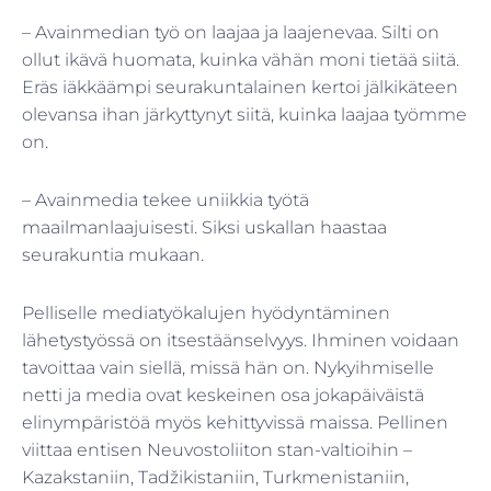
– Avainmedian työ on laajaa ja laajenevaa. Silti on
ollut ikävä huomata, kuinka vähän moni tietää siitä.
Eräs iäkkäämpi seurakuntalainen kertoi jälkikäteen
olevansa ihan järkyttynyt siitä, kuinka laajaa työmme
on.
– Avainmedia tekee uniikkia työtä
maailmanlaajuisesti. Siksi uskallan haastaa
seurakuntia mukaan.
Pelliselle mediatyökalujen hyödyntäminen
lähetystyössä on itsestäänselvyys. Ihminen voidaan
tavoittaa vain siellä, missä hän on. Nykyihmiselle
netti ja media ovat keskeinen osa jokapäiväistä
elinympäristöä myös kehittyvissä maissa. Pellinen
viittaa entisen Neuvostoliiton stan-valtioihin –
Kazakstaniin, Tadžikistaniin, Turkmenistaniin,