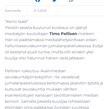
Avainmedia
21.5.2026
”Kerro lisää!”
Yleisön seasta kuulunut kuiskaus on jäänyt
mediatyön kouluttajan
Timo Pellisen
mieleen.
Hän oli päättämässä medialähetysinfoaan erään
helluntaiseurakunnan jumalanpalveluksessa. Esitys
oli kestänyt puoli tuntia, mutta silti ainakin yksi
kuulija olisi halunnut hänen vielä jatkavan.
Pellinen lukeutuu Avainmedian
seurakuntatyöntekijöihin. He vierailevat
jumalanpalveluksissa kertomassa järjestön työstä ja
kutsuvat seurakuntia mukaan vähiten
evankelioitujen kansojen tavoittamiseen median
keinoin. Samalla jokaista kuulijaa rohkaistaan
etsimään oma paikkansa Jumalan suuressa