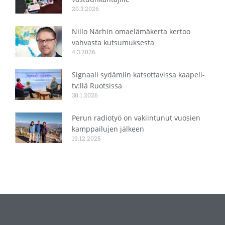
20.3.2026
Niilo Närhin omaelämäkerta kertoo
vahvasta kutsumuksesta
4.3.2026
Signaali sydämiin katsottavissa kaapeli-
tv:llä Ruotsissa
30.1.2026
Perun radiotyö on vakiintunut vuosien
kamppailujen jälkeen
19.12.2025