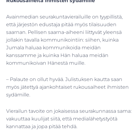
Rukousaiheita ihmisten sydämille
Avainmedian seurakuntavierailuille on tyypillistä,
että järjestön edustaja pitää myös tilaisuuden
saarnan. Pellisen saarna-aiheeni liittyvät yleensä
jollakin tavalla kommunikointiin: siihen, kuinka
Jumala haluaa kommunikoida meidän
kanssamme ja kuinka Hän haluaa meidän
kommunikoivan Hänestä muille.
– Palaute on ollut hyvää. Julistuksen kautta saan
myös jätettyä ajankohtaiset rukousaiheet ihmisten
sydämille.
Vierailun tavoite on jokaisessa seurakunnassa sama:
vakuuttaa kuulijat siitä, että medialähetystyötä
kannattaa ja jopa pitää tehdä.