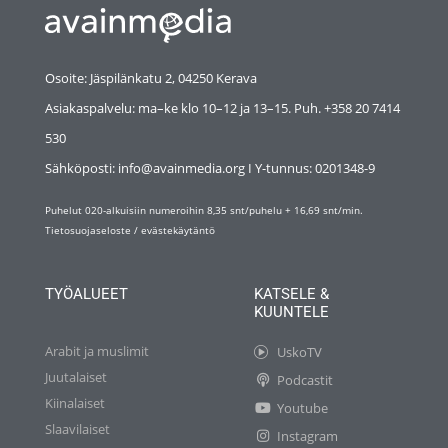
Osoite: Jäspilänkatu 2, 04250 Kerava
Asiakaspalvelu: ma–ke klo 10–12 ja 13–15. Puh. +358 20 7414
530
Sähköposti: info@avainmedia.org I Y-tunnus:
0201348-9
Puhelut 020-alkuisiin numeroihin 8,35 snt/puhelu + 16,69 snt/min.
Tietosuojaseloste
/
evästekäytäntö
TYÖALUEET
KATSELE &
KUUNTELE
Arabit ja muslimit
UskoTV
Juutalaiset
Podcastit
Kiinalaiset
Youtube
Slaavilaiset
Instagram