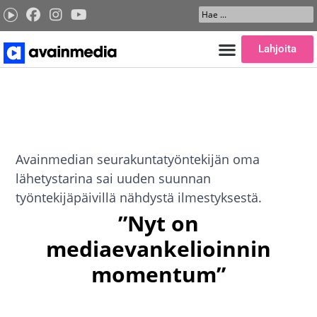
Siirry
Search
sisältöön
...
Lahjoita
Avainmedian seurakuntatyöntekijän oma
lähetystarina sai uuden suunnan
työntekijäpäivillä nähdystä ilmestyksestä.
”Nyt on
mediaevankelioinnin
momentum”