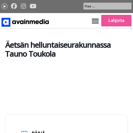
Siirry
Search
sisältöön
...
Lahjoita
Äetsän helluntaiseurakunnassa
Tauno Toukola