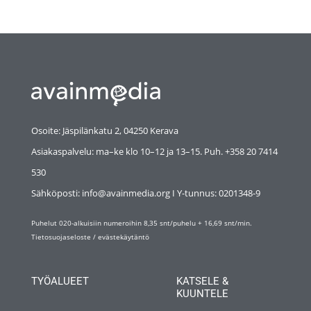
Osoite: Jäspilänkatu 2, 04250 Kerava
Asiakaspalvelu: ma–ke klo 10–12 ja 13–15. Puh. +358 20 7414
530
Sähköposti: info@avainmedia.org I Y-tunnus:
0201348-9
Puhelut 020-alkuisiin numeroihin 8,35 snt/puhelu + 16,69 snt/min.
Tietosuojaseloste
/
evästekäytäntö
TYÖALUEET
KATSELE &
KUUNTELE