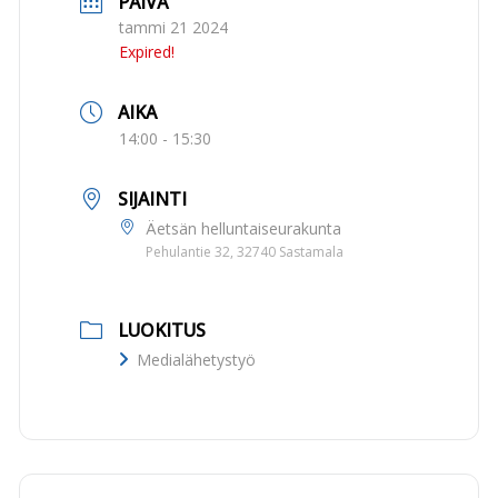
PÄIVÄ
tammi 21 2024
Expired!
AIKA
14:00 - 15:30
SIJAINTI
Äetsän helluntaiseurakunta
Pehulantie 32, 32740 Sastamala
LUOKITUS
Medialähetystyö