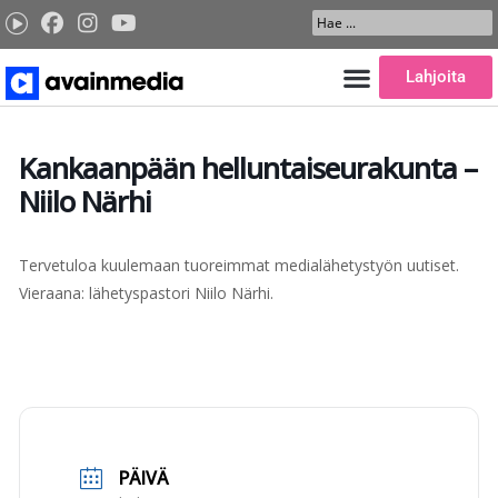
Siirry
Search
sisältöön
...
Lahjoita
Kankaanpään helluntaiseurakunta –
Niilo Närhi
Tervetuloa kuulemaan tuoreimmat medialähetystyön uutiset.
Vieraana: lähetyspastori Niilo Närhi.
PÄIVÄ