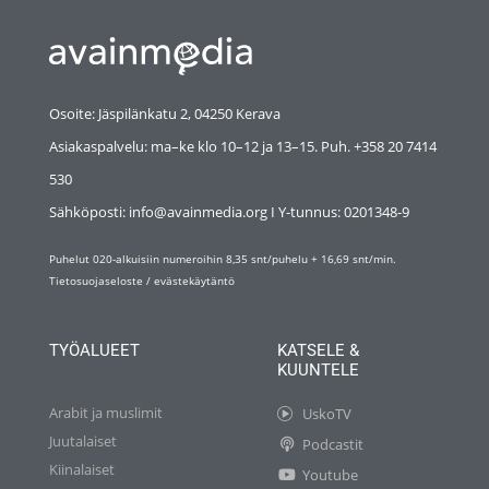
Osoite: Jäspilänkatu 2, 04250 Kerava
Asiakaspalvelu: ma–ke klo 10–12 ja 13–15. Puh. +358 20 7414
530
Sähköposti: info@avainmedia.org I Y-tunnus:
0201348-9
Puhelut 020-alkuisiin numeroihin 8,35 snt/puhelu + 16,69 snt/min.
Tietosuojaseloste
/
evästekäytäntö
TYÖALUEET
KATSELE &
KUUNTELE
Arabit ja muslimit
UskoTV
Juutalaiset
Podcastit
Kiinalaiset
Youtube