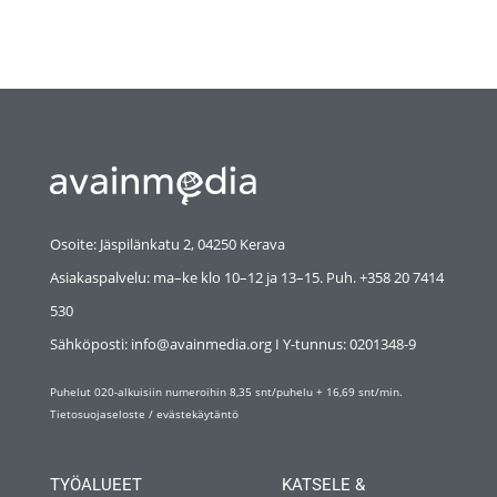
Osoite: Jäspilänkatu 2, 04250 Kerava
Asiakaspalvelu: ma–ke klo 10–12 ja 13–15. Puh. +358 20 7414
530
Sähköposti: info@avainmedia.org I Y-tunnus:
0201348-9
Puhelut 020-alkuisiin numeroihin 8,35 snt/puhelu + 16,69 snt/min.
Tietosuojaseloste
/
evästekäytäntö
TYÖALUEET
KATSELE &