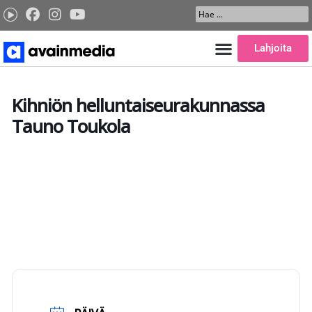
Siirry
Search
sisältöön
...
Lahjoita
Kihniön helluntaiseurakunnassa
Tauno Toukola