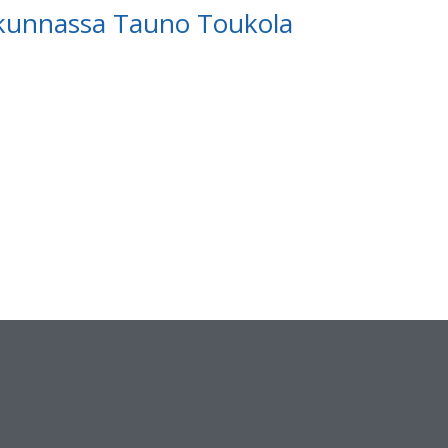
akunnassa Tauno Toukola