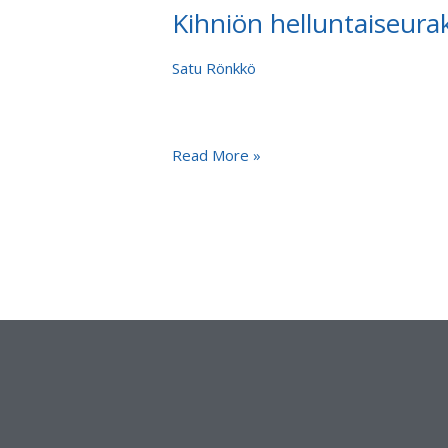
Kihniön helluntaiseur
Kihniön
helluntaiseurakunnassa
Tauno
Satu Rönkkö
Toukola
Read More »