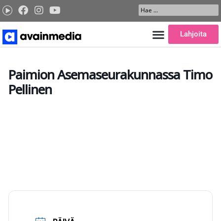
Siirry
Search
sisältöön
...
Lahjoita
Paimion Asemaseurakunnassa Timo
Pellinen