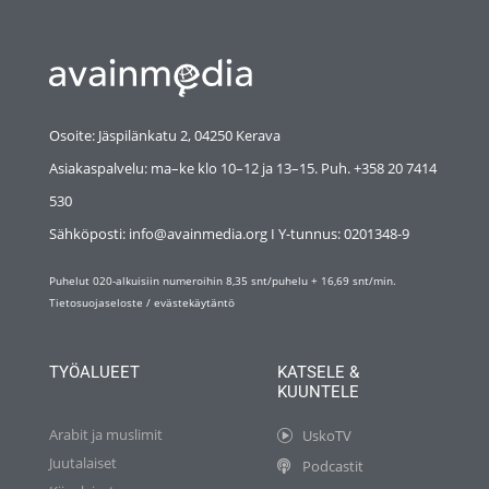
Osoite: Jäspilänkatu 2, 04250 Kerava
Asiakaspalvelu: ma–ke klo 10–12 ja 13–15. Puh. +358 20 7414
530
Sähköposti: info@avainmedia.org I Y-tunnus:
0201348-9
Puhelut 020-alkuisiin numeroihin 8,35 snt/puhelu + 16,69 snt/min.
Tietosuojaseloste
/
evästekäytäntö
TYÖALUEET
KATSELE &
KUUNTELE
Arabit ja muslimit
UskoTV
Juutalaiset
Podcastit