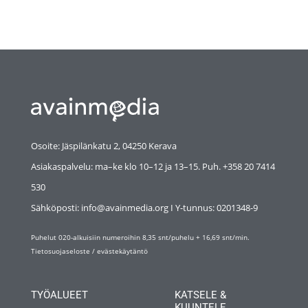
Osoite: Jäspilänkatu 2, 04250 Kerava
Asiakaspalvelu: ma–ke klo 10–12 ja 13–15. Puh. +358 20 7414
530
Sähköposti: info@avainmedia.org I Y-tunnus:
0201348-9
Puhelut 020-alkuisiin numeroihin 8,35 snt/puhelu + 16,69 snt/min.
Tietosuojaseloste
/
evästekäytäntö
TYÖALUEET
KATSELE &
KUUNTELE