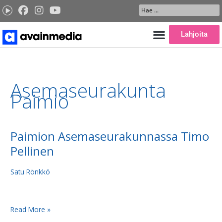
Siirry
Search
sisältöön
...
Lahjoita
Asemaseurakunta
Paimio
Paimion Asemaseurakunnassa Timo
Paimion
Asemaseurakunnassa
Pellinen
Timo
Pellinen
Satu Rönkkö
Read More »