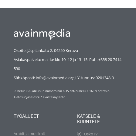
Osoite: Jäspilänkatu 2, 04250 Kerava
Asiakaspalvelu: ma–ke klo 10–12 ja 13–15. Puh. +358 20 7414
530
Sähköposti: info@avainmedia.org I Y-tunnus:
0201348-9
Puhelut 020-alkuisiin numeroihin 8,35 snt/puhelu + 16,69 snt/min.
Tietosuojaseloste
/
evästekäytäntö
TYÖALUEET
KATSELE &
KUUNTELE
Arabit ja muslimit
UskoTV