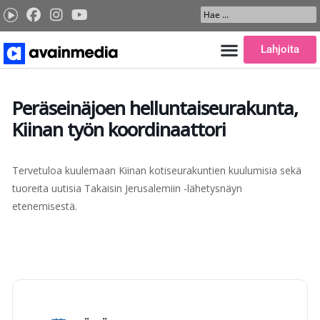
Siirry
Search
sisältöön
...
Lahjoita
Peräseinäjoen helluntaiseurakunta,
Kiinan työn koordinaattori
Tervetuloa kuulemaan Kiinan kotiseurakuntien kuulumisia sekä
tuoreita uutisia Takaisin Jerusalemiin -lähetysnäyn
etenemisestä.